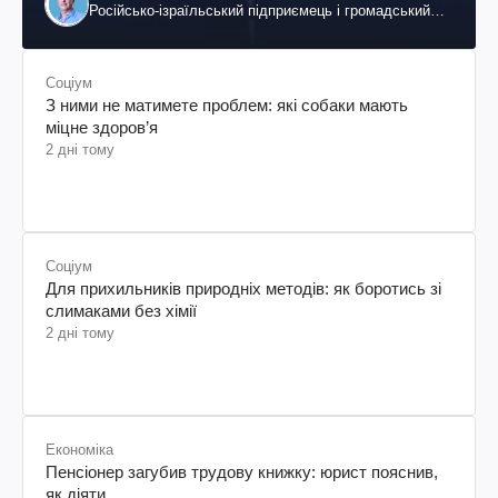
Російсько-ізраїльський підприємець і громадський
діяч, колишній віцепрезидент "ЮКОСа"
Соціум
З ними не матимете проблем: які собаки мають
міцне здоров’я
2 дні тому
Соціум
Для прихильників природніх методів: як боротись зі
слимаками без хімії
2 дні тому
Економіка
Пенсіонер загубив трудову книжку: юрист пояснив,
як діяти