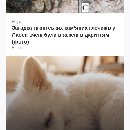
Наука
Загадка гігантських камʼяних глечиків у
Лаосі: вчені були вражені відкриттям
(фото)
Вчора