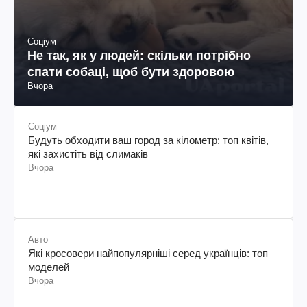
Соціум
Не так, як у людей: скільки потрібно
спати собаці, щоб бути здоровою
Вчора
Соціум
Будуть обходити ваш город за кілометр: топ квітів,
які захистіть від слимаків
Вчора
Авто
Які кросовери найпопулярніші серед українців: топ
моделей
Вчора