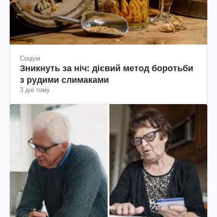
Соціум
Зникнуть за ніч: дієвий метод боротьби
з рудими слимаками
3 дні тому