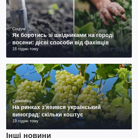
Соціум
Як боротись зі шкідниками на городі
восени: дієві способи від фахівців
18 годин тому
Економіка
На ринках зʼявився український
виноград: скільки коштує
19 годин тому
Інші новини