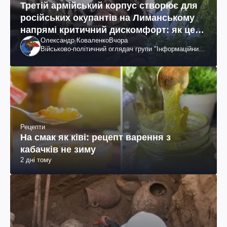
Третій армійський корпус створює для
російських окупантів на Лиманському
напрямі критичний дискомфорт: як це
Олександр Коваленко
Вчора
вдалося
Військово-політичний оглядач групи "Інформаційний
спротив"
Рецепти
На смак як ківі: рецепт варення з
кабачків не зиму
2 дні тому