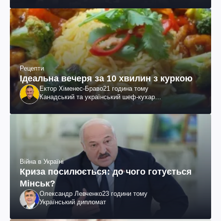
Рецепти
Ідеальна вечеря за 10 хвилин з куркою
Ектор Хіменес-Браво
21 година тому
Канадський та український шеф-кухар
колумбійського походження, бізнесмен, телеведучий
Війна в Україні
Криза посилюється: до чого готується
Мінськ?
Олександр Левченко
23 години тому
Український дипломат