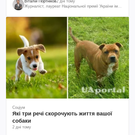
Віталій Портніков
2 дні тому
Журналіст, лауреат Національної премії України ім.
Шевченка
Соціум
Які три речі скорочують життя вашої
собаки
2 дні тому