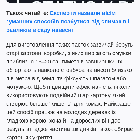
Також читайте:
Експерти назвали вісім
гуманних способів позбутися від слимаків і
равликів в саду навесні
Для виготовлення таких пасток зазвичай беруть
старі картонні коробки, з яких вирізають смужки
приблизно 15–20 сантиметрів завширшки. Їх
обгортають навколо стовбура на висоті близько
пів метра від землі та фіксують шпагатом або
мотузкою. Щоб підвищити ефективність, інколи
використовують подвійний шар картону, який
створює більше "кишень" для комах. Найкраще
цей спосіб працює на молодих деревах із
гладкою корою, хоча й на дорослих він дає
результат, адже частина шкідників також обирає
картон як укриття.