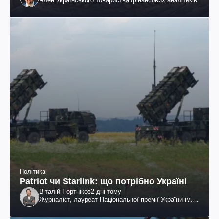
Член Українського товариства фінансових аналітиків
Політика
Patriot чи Starlink: що потрібно Україні
Віталій Портніков
2 дні тому
Журналіст, лауреат Національної премії України ім.
Шевченка