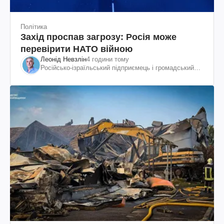
Політика
Захід проспав загрозу: Росія може
перевірити НАТО війною
Леонід Невзлін
4 години тому
Російсько-ізраїльський підприємець і громадський
діяч, колишній віцепрезидент "ЮКОСа"