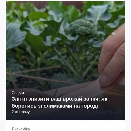
Соціум
Злітні знизити ваш врожай за ніч: як
боротись зі слимаками на городі
2 дні тому
Економіка