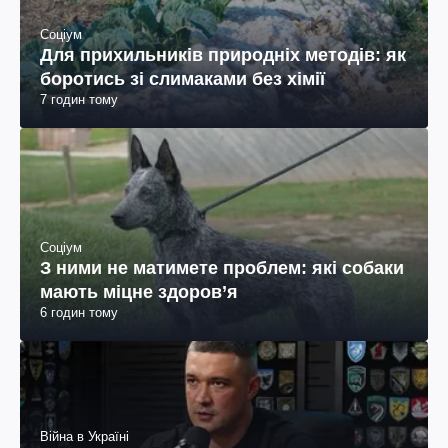
Соціум
Для прихильників природніх методів: як
боротись зі слимаками без хімії
7 годин тому
Соціум
З ними не матимете проблем: які собаки
мають міцне здоров’я
6 годин тому
Війна в Україні