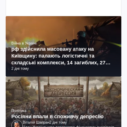
Війна в Україні
рф здійснила масовану атаку на
Київщину: палають логістичні та
складські комплекси, 14 загиблих, 27
2 дні тому
поранених (фото, відео)
Політика
Росіяни впали в споживчу депресію
Віталій Шапран
2 дні тому