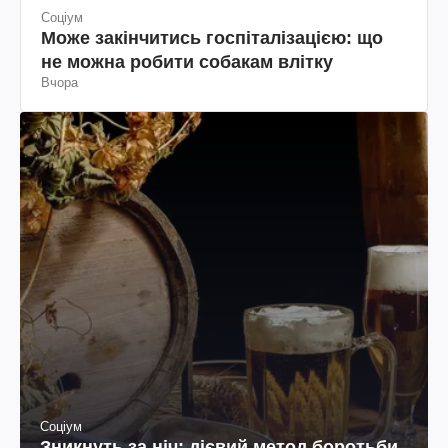
Соціум
Може закінчитись госпіталізацією: що
не можна робити собакам влітку
Вчора
Соціум
Зникнуть за ніч: дієвий метод боротьби