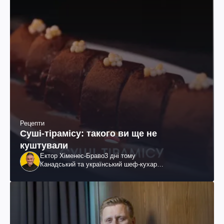
Рецепти
Суші-тірамісу: такого ви ще не
куштували
Ектор Хіменес-Браво
3 дні тому
Канадський та український шеф-кухар
колумбійського походження, бізнесмен, телеведучий