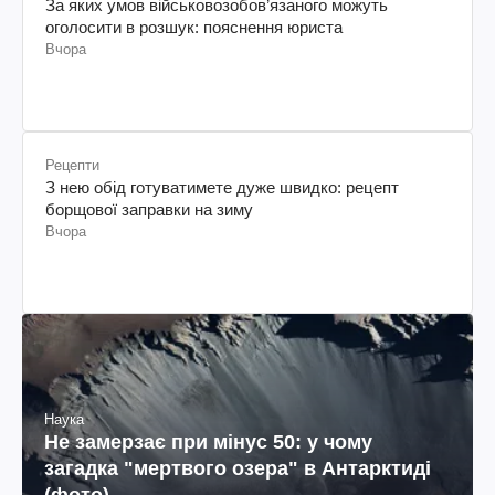
За яких умов військовозобов’язаного можуть
оголосити в розшук: пояснення юриста
Вчора
Рецепти
З нею обід готуватимете дуже швидко: рецепт
борщової заправки на зиму
Вчора
Наука
Не замерзає при мінус 50: у чому
загадка "мертвого озера" в Антарктиді
(фото)