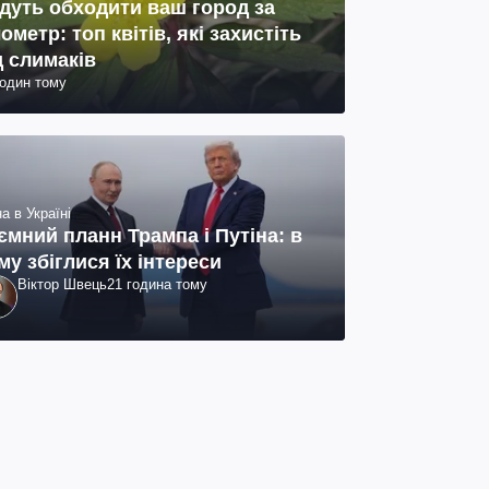
дуть обходити ваш город за
лометр: топ квітів, які захистіть
д слимаків
годин тому
а в Україні
ємний планн Трампа і Путіна: в
му збіглися їх інтереси
Віктор Швець
21 година тому