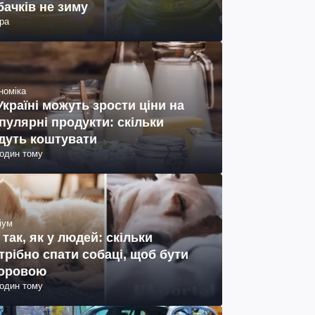
бачків не зиму
ра
номіка
Україні можуть зрости ціни на
пулярні продукти: скільки
дуть коштувати
годин тому
іум
 так, як у людей: скільки
трібно спати собаці, щоб бути
оровою
годин тому