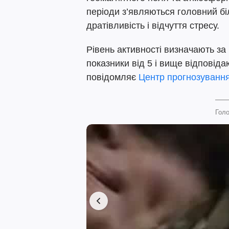
періоди з’являються головний бі
дратівливість і відчуття стресу.
Рівень активності визначають за 
показники від 5 і вище відповід
повідомляє
Центр прогнозування
Голо