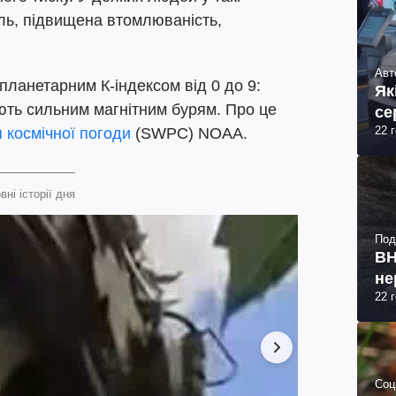
ль, підвищена втомлюваність,
Авт
планетарним К-індексом від 0 до 9:
Як
ають сильним магнітним бурям. Про це
се
22 
 космічної погоди
(SWPC) NOAA.
вні історії дня
Под
ВН
не
22 
Соц