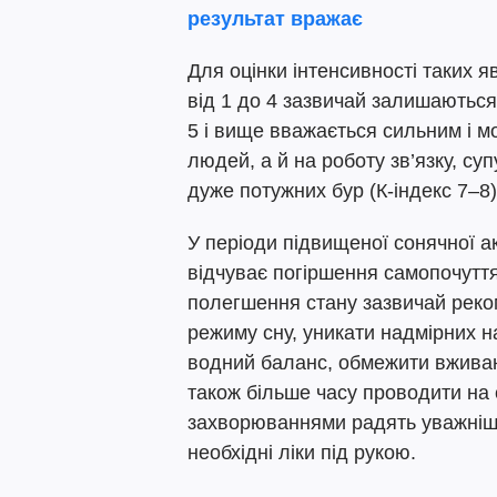
результат вражає
Для оцінки інтенсивності таких 
від 1 до 4 зазвичай залишаються
5 і вище вважається сильним і 
людей, а й на роботу зв’язку, суп
дуже потужних бур (К-індекс 7–8)
У періоди підвищеної сонячної а
відчуває погіршення самопочуття
полегшення стану зазвичай реко
режиму сну, уникати надмірних н
водний баланс, обмежити вживанн
також більше часу проводити на 
захворюваннями радять уважніше
необхідні ліки під рукою.