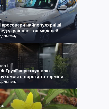
о
і кросовери найпопулярніші
ред українців: топ моделей
години тому
орожі
Ж Грузії через купівлю
рухомості: пороги та терміни
години тому
іум