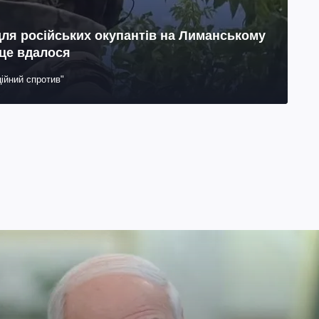
для російських окупантів на Лиманському
 це вдалося
ійний спротив"