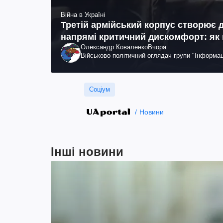
Війна в Україні
Третій армійський корпус створює 
напрямі критичний дискомфорт: як
Олександр Коваленко
Вчора
Військово-політичний оглядач групи "Інформац
Соціум
Новини
Інші новини