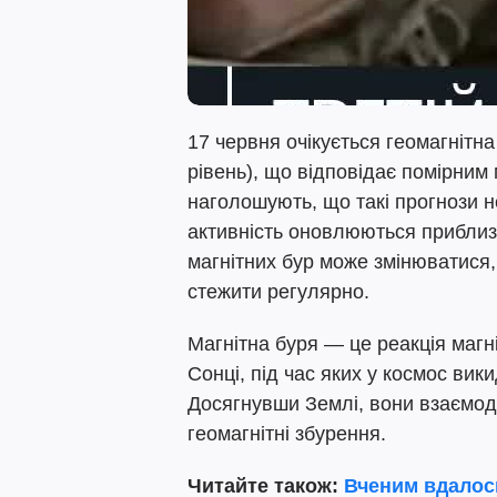
17 червня очікується геомагнітна 
рівень), що відповідає помірним
наголошують, що такі прогнози н
активність оновлюються приблизн
магнітних бур може змінюватися,
стежити регулярно.
Магнітна буря — це реакція магн
Сонці, під час яких у космос вик
Досягнувши Землі, вони взаємоді
геомагнітні збурення.
Читайте також:
Вченим вдалось