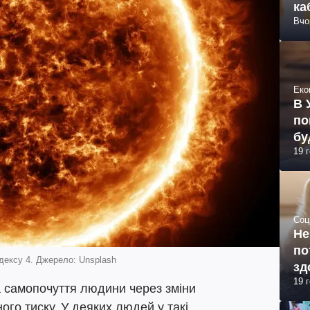
ка
Вчо
Еко
В 
по
бу
19 
Соц
Не
по
індексу 4. Джерело: Unsplash
зд
19 
а самопочуття людини через зміни
ого тиску. У деяких людей у такі