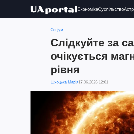
Економіка
Суспільство
Астр
Соціум
Слідкуйте за с
очікується маг
рівня
Ціхоцька Марія
17.06.2026 12:01