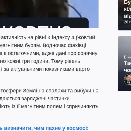
Бу
кі
ві
20 
активність на рівні К-індексу 4 (жовтий
 магнітним бурям. Водночас фахівці
е є остаточними, адже дані про сонячну
Війн
о кожні три години. Тому рівень
Та
 і за актуальними показниками варто
чо
ітосфери Землі на спалахи та вибухи на
идаються заряджені частинки.
ють із її магнітним полем і спричиняють
 визначити, чим пахне у космосі: