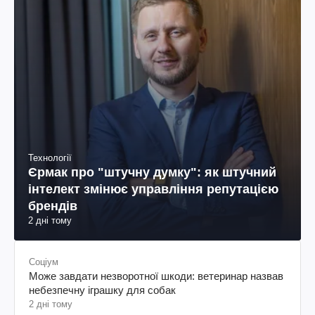
Технології
Єрмак про "штучну думку": як штучний
інтелект змінює управління репутацією
брендів
2 дні тому
Соціум
Може завдати незворотної шкоди: ветеринар назвав
небезпечну іграшку для собак
2 дні тому