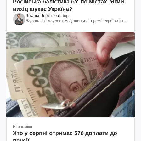
Російська балістика б'є по містах. Який
вихід шукає Україна?
Віталій Портніков
Вчора
Журналіст, лауреат Національної премії України ім.
Шевченка
Економіка
Хто у серпні отримає 570 доплати до
пенсії