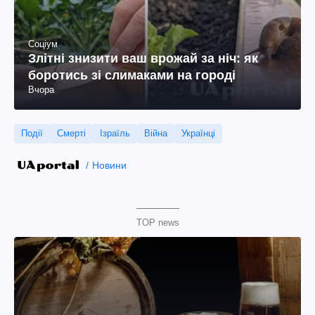
Соціум
Злітні знизити ваш врожай за ніч: як
боротись зі слимаками на городі
Вчора
Події
Смерті
Ізраїль
Війна
Українці
Новини
TOP news