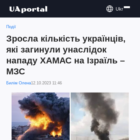
Ukr
Події
Зросла кількість українців,
які загинули унаслідок
нападу ХАМАС на Ізраїль –
МЗС
Билім Олена
12.10.2023 11:46