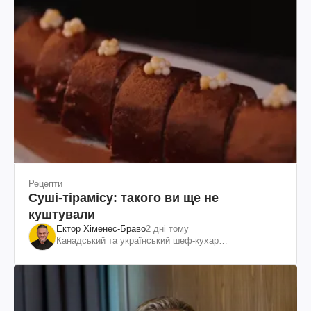
Рецепти
Суші-тірамісу: такого ви ще не
куштували
Ектор Хіменес-Браво
2 дні тому
Канадський та український шеф-кухар
колумбійського походження, бізнесмен, телеведучий