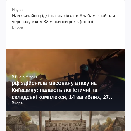
Наука
Надзвичайно рідкісна знахідка: в Алабамі знайшли
черепаху віком 32 мільйони років (фото)
Вчора
Війна в Україні
рф здійснила масовану атаку на
Київщину: палають логістичні та
складські комплекси, 14 загиблих, 27
Вчора
поранених (фото, відео)