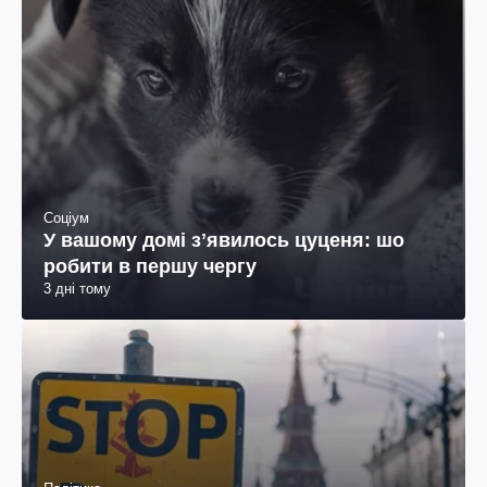
Соціум
У вашому домі зʼявилось цуценя: шо
робити в першу чергу
3 дні тому