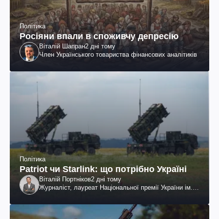
Політика
Росіяни впали в споживчу депресію
Віталій Шапран
2 дні тому
Член Українського товариства фінансових аналітиків
Політика
Patriot чи Starlink: що потрібно Україні
Віталій Портніков
2 дні тому
Журналіст, лауреат Національної премії України ім.
Шевченка