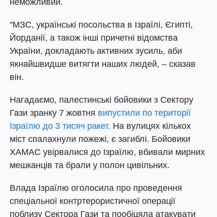
неможливий.
"МЗС, українські посольства в Ізраїлі, Єгипті,
Йорданії, а також інші причетні відомства
України, докладають активних зусиль, аби
якнайшвидше витягти наших людей, – сказав
він.
Нагадаємо, палестинські бойовики з Сектору
Гази зранку 7 жовтня
випустили по території
Ізраїлю до 3 тисяч ракет.
На вулицях кількох
міст спалахнули пожежі, є загиблі. Бойовики
ХАМАС увірвалися до Ізраїлю, вбивали мирних
мешканців та брали у полон цивільних.
Влада Ізраїлю оголосила про проведення
спеціальної контртерористичної операції
поблизу Сектора Гази та пообіцяла атакувати