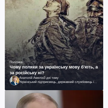
Політика
Чому поляки за українську мову б'ють, а
за російську ні?
Анатолій Амелін
3 дні тому
Український підприємець, державний службовець і
громадський діяч