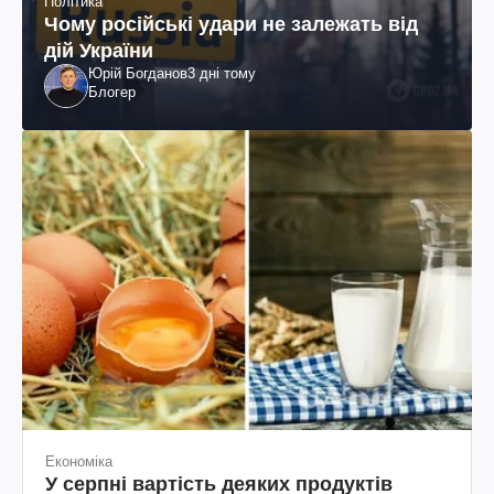
Політика
Чому російські удари не залежать від
дій України
Юрій Богданов
3 дні тому
Блогер
Економіка
У серпні вартість деяких продуктів