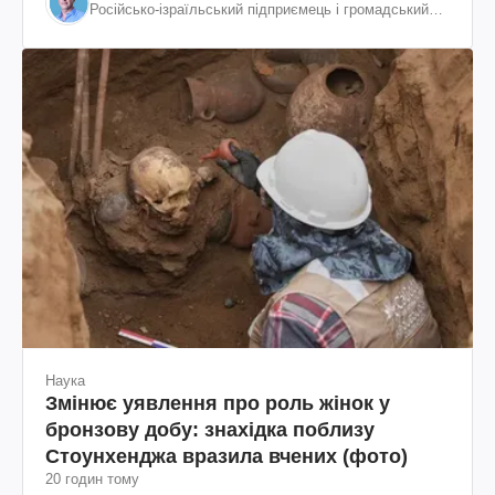
Російсько-ізраїльський підприємець і громадський
діяч, колишній віцепрезидент "ЮКОСа"
Наука
Змінює уявлення про роль жінок у
бронзову добу: знахідка поблизу
Стоунхенджа вразила вчених (фото)
20 годин тому