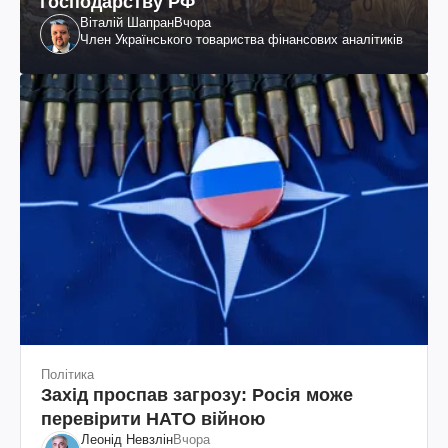
господарству РФ
Віталій Шапран
Вчора
Член Українського товариства фінансових аналітиків
Політика
Захід проспав загрозу: Росія може
перевірити НАТО війною
Леонід Невзлін
Вчора