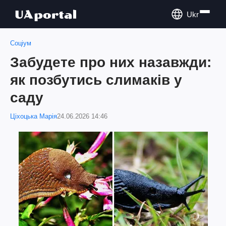
Ukr
Соціум
Забудете про них назавжди:
як позбутись слимаків у
саду
Ціхоцька Марія
24.06.2026 14:46