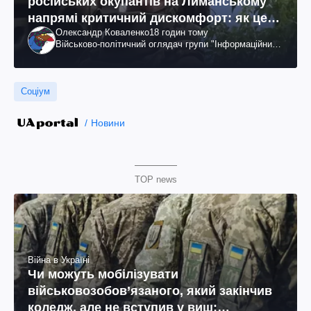
російських окупантів на Лиманському
напрямі критичний дискомфорт: як це
Олександр Коваленко
18 годин тому
вдалося
Військово-політичний оглядач групи "Інформаційний
спротив"
Соціум
Новини
TOP news
Війна в Україні
Чи можуть мобілізувати
військовозобов’язаного, який закінчив
коледж, але не вступив у виш: