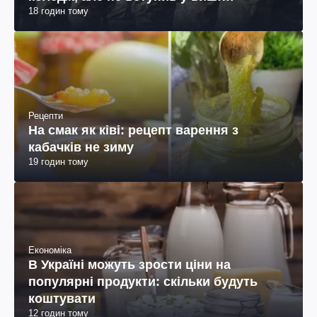
18 годин тому
пояснення юриста
Рецепти
На смак як ківі: рецепт варення з
кабачків не зиму
19 годин тому
Економіка
В Україні можуть зрости ціни на
популярні продукти: скільки будуть
коштувати
12 годин тому