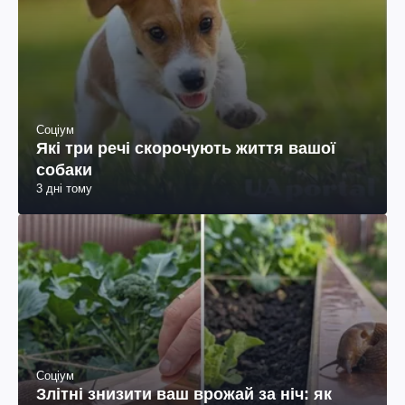
Соціум
Які три речі скорочують життя вашої
собаки
3 дні тому
Соціум
Злітні знизити ваш врожай за ніч: як