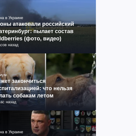
на в Украине
оны атаковали российский
атеринбург: пылает состав
ldberries (фото, видео)
асов назад
иум
жет закончиться
спитализацией: что нельзя
лать собакам летом
час назад
на в Украине