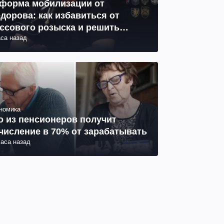
форма мобилизации от
дорова: как избавиться от
ссового розыска и решить
аса назад
облему СОЧ
номика
о из пенсионеров получит
числение в 70% от зарабатывать
часа назад