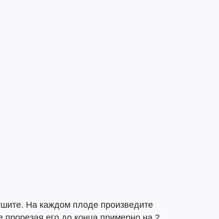
шите. На каждом плоде произведите
е прорезая его до конца примерно на 2