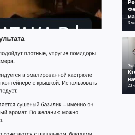
Ре
Фе
ма
3 ч
пр
ультата
 подойдут плотные, упругие помидоры
змера.
Эко
Кт
ндуется в эмалированной кастрюле
на
 контейнере с крышкой. Использовать
23 
ледует.
ляется сушеный базилик – именно он
ный аромат. По желанию можно
о.
о сочетаются с шашлыком, блюдами