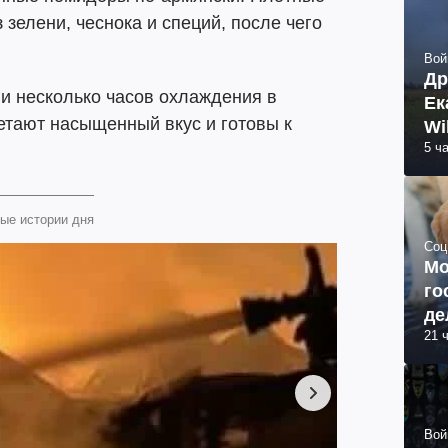
елени, чеснока и специй, после чего
Вой
Др
и несколько часов охлаждения в
Ек
тают насыщенный вкус и готовы к
Wi
5 ч
ые истории дня
Соц
Мо
го
де
21 
Вой