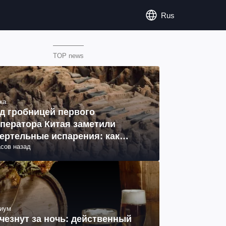
Rus
TOP news
ка
д гробницей первого
ператора Китая заметили
ертельные испарения: как
асов назад
разовались (фото)
иум
чезнут за ночь: действенный