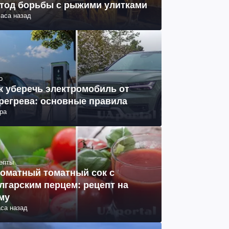
тод борьбы с рыжими улитками
часа назад
о
к уберечь электромобиль от
регрева: основные правила
ра
епты
оматный томатный сок с
лгарским перцем: рецепт на
му
аса назад