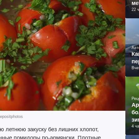
ме
22 
Авт
Ка
пе
Вче
Рец
Ар
бо
epositphotos
зи
4 ч
ую летнюю закуску без лишних хлопот,
нные помидоры по-армянски. Плотные