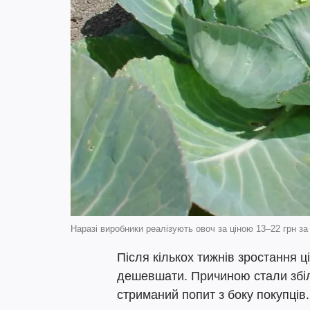
Наразі виробники реалізують овоч за ціною 13–22 грн за 
Після кількох тижнів зростання ц
дешевшати. Причиною стали збіл
стриманий попит з боку покупців.