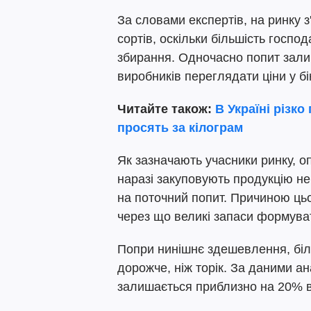
За словами експертів, на ринку 
сортів, оскільки більшість госпо
збирання. Одночасно попит зал
виробників переглядати ціни у бі
Читайте також:
В Україні різко
просять за кілограм
Як зазначають учасники ринку, оп
наразі закуповують продукцію н
на поточний попит. Причиною цьо
через що великі запаси формува
Попри нинішнє здешевлення, біл
дорожче, ніж торік. За даними ан
залишається приблизно на 20% в