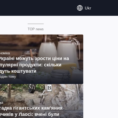
Ukr
TOP news
номіка
Україні можуть зрости ціни на
пулярні продукти: скільки
дуть коштувати
годин тому
ка
гадка гігантських камʼяних
ечиків у Лаосі: вчені були