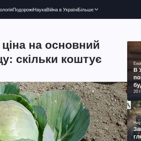
ологія
Подорожі
Наука
Війна в Україні
Більше
а ціна на основний
щу: скільки коштує
Еко
В 
по
бу
20 
Нау
За
гл