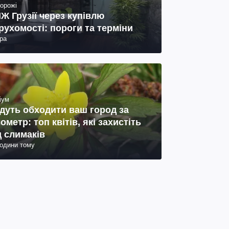
орожі
Ж Грузії через купівлю
рухомості: пороги та терміни
ра
іум
дуть обходити ваш город за
лометр: топ квітів, які захистіть
д слимаків
години тому