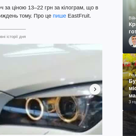
ч за ціною 13–22 грн за кілограм, що в
иждень тому. Про це
пише
EastFruit.
Війн
Кр
го
вні історії дня
Рец
Бу
мі
ма
3 г