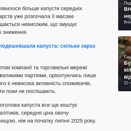
Под
з'явилося більше капусти середніх
ВН
не
дарств уже розпочала її масове
Вчо
ишається невисоким, що змушує
к зниження.
 подешевшала капуста: скільки зараз
Соц
Бу
тові компанії та торговельні мережі
кі
евеликими партіями, орієнтуючись лише
ві
го є невисока активність споживачів,
22 
ти поки не поспішають.
оголова капуста все ще коштує
алітиків, середня ціна овочу
ищою, ніж на початку липня 2025 року.