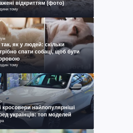
ажені відкриттям (фото)
одини тому
іум
 так, як у людей: скільки
трібно спати собаці, щоб бути
оровою
годин тому
о
і кросовери найпопулярніші
ред українців: топ моделей
ра