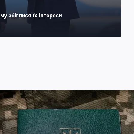
му збіглися їх інтереси