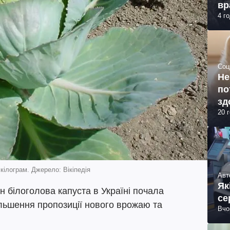
вр
4 г
Соц
Не
по
зд
20 
кілограм. Джерело: Вікіпедія
Авт
Як
ін білоголова капуста в Україні почала
се
ьшення пропозиції нового врожаю та
Вчо