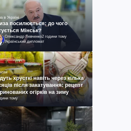
а в Україні
иза посилюється: до чого
тується Мінськ?
Олександр Левченко
2 години тому
Український дипломат
епти
дуть хрусткі навіть через кілька
сяців після закатування: рецепт
ринованих огірків на зиму
одини тому