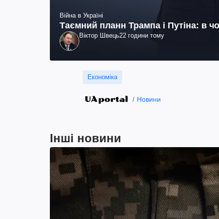
Війна в Україні
Таємний планн Трампа і Путіна: в чо
Віктор Швець
22 години тому
Економіка
Новини
Інші новини