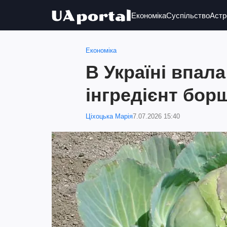
Економіка
Суспільство
Астр
Економіка
В Україні впал
інгредієнт бор
Ціхоцька Марія
7.07.2026 15:40