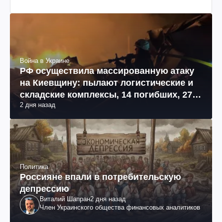
Война в Украине
РФ осуществила массированную атаку
на Киевщину: пылают логистические и
складские комплексы, 14 погибших, 27
2 дня назад
раненых (фото, видео)
Политика
Россияне впали в потребительскую
депрессию
Виталий Шапран
2 дня назад
Член Украинского общества финансовых аналитиков