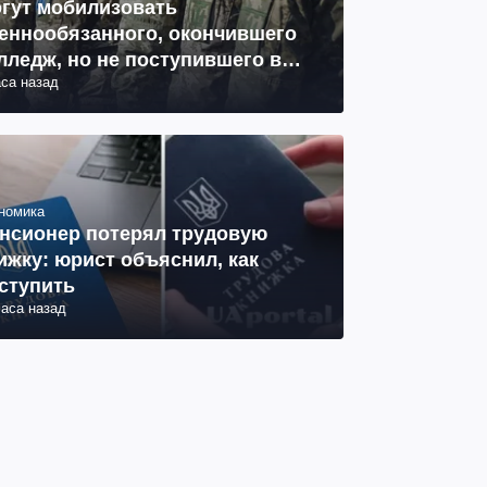
гут мобилизовать
еннообязанного, окончившего
лледж, но не поступившего в
аса назад
з: объяснение юриста
номика
нсионер потерял трудовую
ижку: юрист объяснил, как
ступить
часа назад