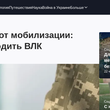
логия
Путешествия
Наука
Война в Украине
Больше
от мобилизации:
одить ВЛК
Соц
Дл
ме
бе
22 
Соц
С 