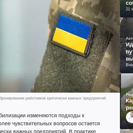
со
21 
Авт
Ид
пу
вы
Вче
Рец
бронирование работников критически важных предприятий.
Ка
ре
билизации изменяются подходы к
более чувствительных вопросов остается
ески важных предприятий. В практике