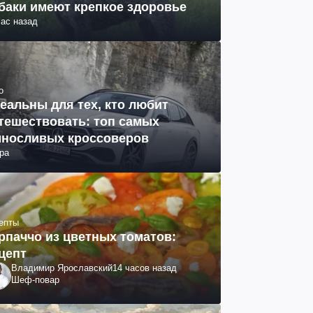
баки имеют крепкое здоровье
час назад
о
еальны для тех, кто любит
тешествовать: топ самых
носливых кроссоверов
ра
епты
рпаччо из цветных томатов:
цепт
Владимир Ярославский
14 часов назад
Шеф-повар