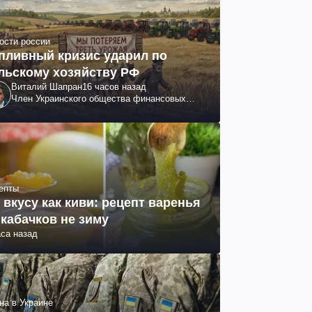
ости россии
пливный кризис ударил по
льскому хозяйству РФ
Виталий Шапран
16 часов назад
Член Украинского общества финансовых
аналитиков
епты
 вкусу как киви: рецепт варенья
 кабачков не зиму
аса назад
на в Украине