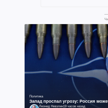
Чи
Политика
Запад проспал угрозу: Россия мож
Леонид Невзлин
19 часов назад