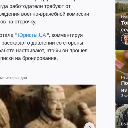
огда работодатели требуют от
хождения военно-врачебной комиссии
Нов
в на отсрочку.
То
се
ртале "
Юристы.UA
", комментируя
 рассказал о давлении со стороны
 работе настаивают, чтобы он прошел
писки на бронирование.
Рец
ые истории дня
По
из
3 ч
Вой