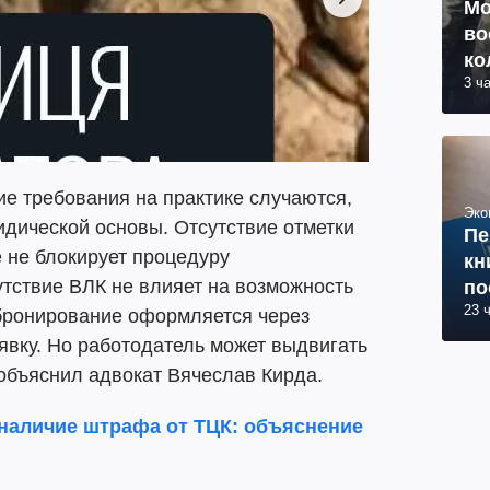
Мо
во
ко
3 ч
ву
е требования на практике случаются,
Эко
дической основы. Отсутствие отметки
Пе
 не блокирует процедуру
кн
тствие ВЛК не влияет на возможность
по
23 
бронирование оформляется через
аявку. Но работодатель может выдвигать
 объяснил адвокат Вячеслав Кирда.
 наличие штрафа от ТЦК: объяснение