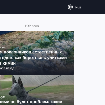
Rus
TOP news
иум
я поклонников естественных
тодов: как бороться с улитками
з химии
часа назад
иум
ними не будет проблем: какие