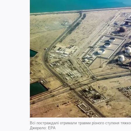
Всі постраждалі отримали травми різного ступеня тяжко
Джерело: EPA