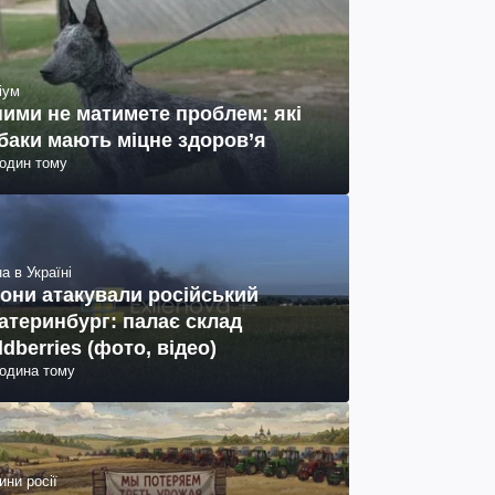
іум
ними не матимете проблем: які
баки мають міцне здоров’я
годин тому
а в Україні
они атакували російський
атеринбург: палає склад
ldberries (фото, відео)
година тому
ини росії