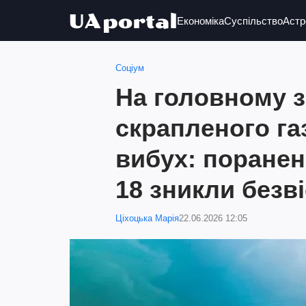
Економіка
Суспільство
Астр
Соціум
На головному з
скрапленого газ
вибух: поранен
18 зникли безві
Ціхоцька Марія
22.06.2026 12:05