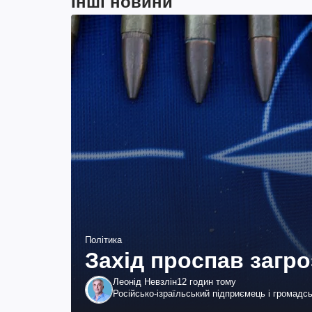
Інші новини
Політика
Захід проспав загр
Леонід Невзлін
12 годин тому
Російсько-ізраїльський підприємець і громадс