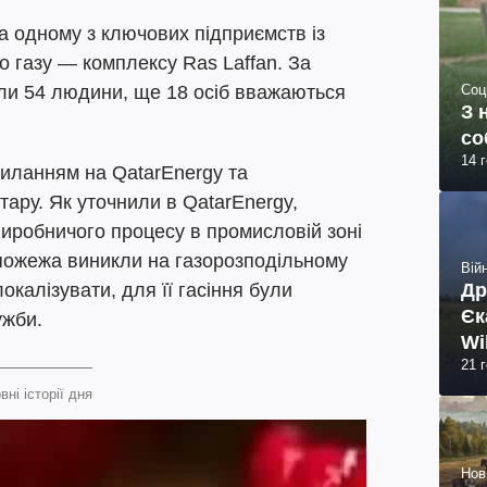
на одному з ключових підприємств із
 газу — комплексу Ras Laffan. За
Соц
ли 54 людини, ще 18 осіб вважаються
З 
со
14 
силанням на QatarEnergy та
тару. Як уточнили в QatarEnergy,
 виробничого процесу в промисловій зоні
пожежа виникли на газорозподільному
Війн
Др
окалізувати, для її гасіння були
Єк
ужби.
Wi
21 
вні історії дня
Нов