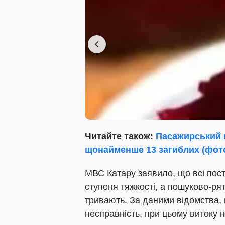
Читайте також:
Пасажирський п
щонайменше 13 загиблих (фот
МВС Катару заявило, що всі пос
ступеня тяжкості, а пошуково-ря
тривають. За даними відомства, 
несправність, при цьому витоку н