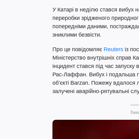
У Катарі в неділю стався вибух 
переробки зрідженого природного
попередніми даними, постражда
зниклими безвісти.
Про це повідомляє
Reuters
із по
Міністерство внутрішніх справ Ка
інцидент стався під час запуску
Рас-Лаффан. Вибух і подальша 
об’єкті Barzan. Пожежу вдалося л
залучені аварійно-рятувальні сл
Голо