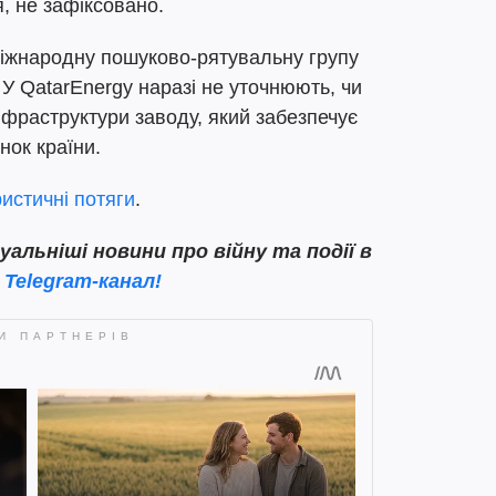
, не зафіксовано.
міжнародну пошуково-рятувальну групу
 У QatarEnergy наразі не уточнюють, чи
фраструктури заводу, який забезпечує
нок країни.
ристичні потяги
.
льніші новини про війну та події в
 Telegram-канал!