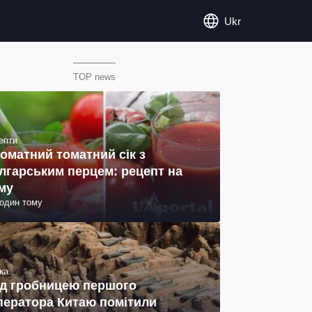
Ukr
TOP news
епти
оматний томатний сік з
лгарським перцем: рецепт на
му
годин тому
ка
д гробницею першого
ператора Китаю помітили