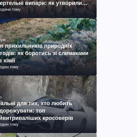
ертельні випари: як утворились
години тому
ото)
іум
я прихильників природніх
тодів: як боротись зі слимаками
з хімії
годин тому
о
еальні для тих, хто любить
дорожувати: топ
йвитриваліших кросоверів
годин тому