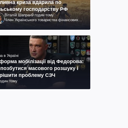
ливна криза вдарила по
льському господарству РФ
Віталій Шапран
9 годин тому
Член Українського товариства фінансових
аналітиків
а в Україні
форма мобілізації від Федорова:
 позбутися масового розшуку і
рішити проблему СЗЧ
годин тому