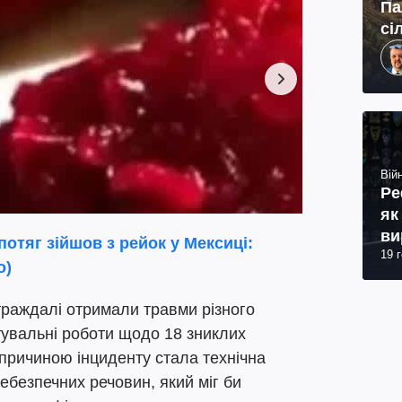
Па
сі
Війн
Ре
як
ви
отяг зійшов з рейок у Мексиці:
19 
о)
траждалі отримали травми різного
тувальні роботи щодо 18 зниклих
причиною інциденту стала технічна
ебезпечних речовин, який міг би