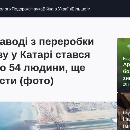
ологія
Подорожі
Наука
Війна в Україні
Більше
аводі з переробки
у у Катарі стався
Рец
о 54 людини, ще
Ар
бо
сти (фото)
зи
20 
Нау
На
ім