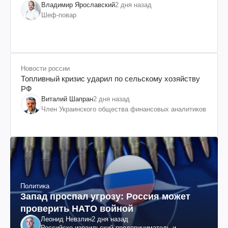
Владимир Ярославский
2 дня назад
Шеф-повар
Новости россии
Топливный кризис ударил по сельскому хозяйству
РФ
Виталий Шапран
2 дня назад
Член Украинского общества финансовых аналитиков
Политика
Запад проспал угрозу: Россия может
проверить НАТО войной
Леонид Невзлин
2 дня назад
Российско-израильский предприниматель и