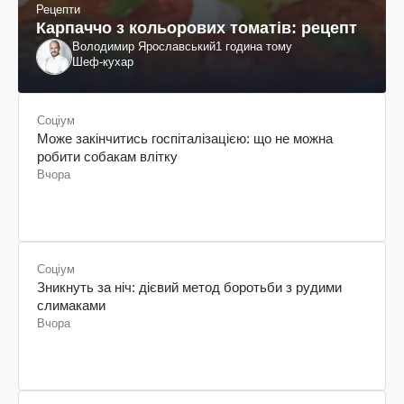
Рецепти
Карпаччо з кольорових томатів: рецепт
Володимир Ярославський
1 година тому
Шеф-кухар
Соціум
Може закінчитись госпіталізацією: що не можна
робити собакам влітку
Вчора
Соціум
Зникнуть за ніч: дієвий метод боротьби з рудими
слимаками
Вчора