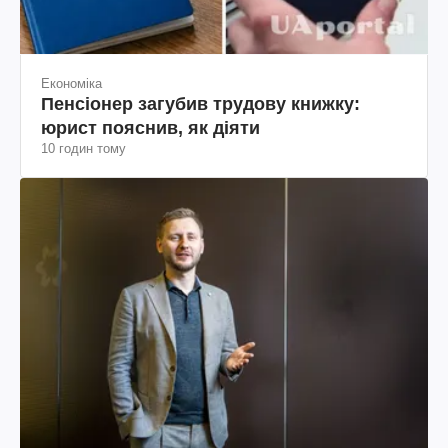
Економіка
Пенсіонер загубив трудову книжку:
юрист пояснив, як діяти
10 годин тому