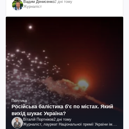
Вадим Денисенко
2 дні тому
Журналіст
Політика
Російська балістика б'є по містах. Який
вихід шукає Україна?
Віталій Портніков
2 дні тому
Журналіст, лауреат Національної премії України ім.