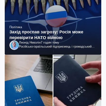
Політика
Захід проспав загрозу: Росія може
перевірити НАТО війною
Леонід Невзлін
7 годин тому
Російсько-ізраїльський підприємець і громадський
діяч, колишній віцепрезидент "ЮКОСа"