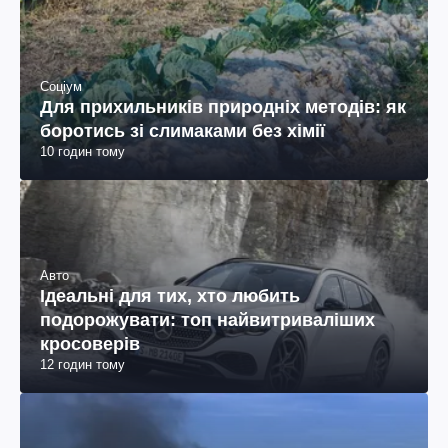
Соціум
Для прихильників природніх методів: як
боротись зі слимаками без хімії
10 годин тому
Авто
Ідеальні для тих, хто любить
подорожувати: топ найвитриваліших
кросоверів
12 годин тому