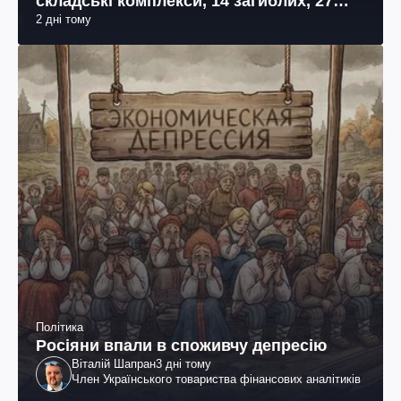
складські комплекси, 14 загиблих, 27
2 дні тому
поранених (фото, відео)
Політика
Росіяни впали в споживчу депресію
Віталій Шапран
3 дні тому
Член Українського товариства фінансових аналітиків