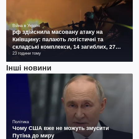
Війна в Україні
рф здійснила масовану атаку на
Київщину: палають логістичні та
складські комплекси, 14 загиблих, 27
23 години тому
поранених (фото, відео)
Інші новини
Політика
Чому США вже не можуть змусити
Путіна до миру