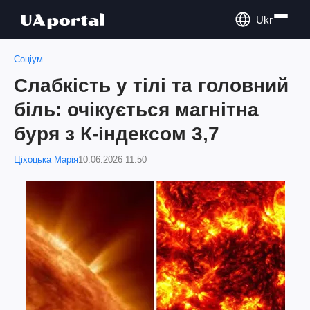
Ukr
Соціум
Слабкість у тілі та головний
біль: очікується магнітна
буря з К-індексом 3,7
Ціхоцька Марія
10.06.2026 11:50