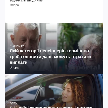
відлякати шкідників
Вчора
Економіка
Якій категорії пенсіонерів терміново
треба оновити дані: можуть втратити
виплати
Вчора
Авто
В Україні запровадили жорсткі вимоги