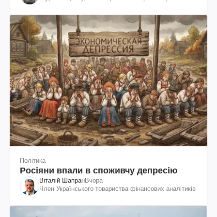
Шевченка
Політика
Росіяни впали в споживчу депресію
Віталій Шапран
Вчора
Член Українського товариства фінансових аналітиків