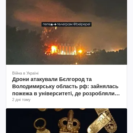
Війна в Україні
Дрони атакували Бєлгород та
Володимирську область рф: зайнялась
пожежа в університеті, де розробляли
2 дні тому
дрони та склад Wildberries(фото, відео)