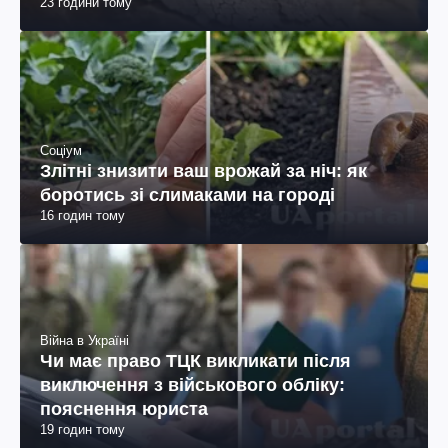
23 години тому
Соціум
Злітні знизити ваш врожай за ніч: як
боротись зі слимаками на городі
16 годин тому
Війна в Україні
Чи має право ТЦК викликати після
виключення з військового обліку:
пояснення юриста
19 годин тому