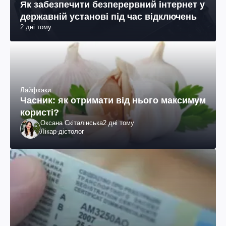
Як забезпечити безперервний інтернет у
державній установі під час відключень
2 дні тому
Лайфхаки
Часник: як отримати від нього максимум
користі?
Оксана Скіталінська
2 дні тому
Лікар-дієтолог