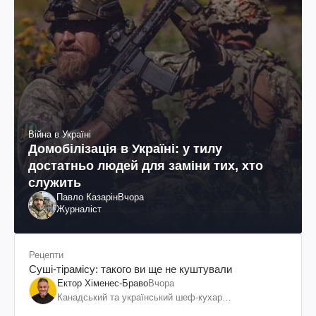
Війна в Україні
Домобілізація в Україні: у тилу
достатньо людей для заміни тих, хто
служить
Павло Казарін
Вчора
Журналіст
Рецепти
Суші-тірамісу: такого ви ще не куштували
Ектор Хіменес-Браво
Вчора
Канадський та український шеф-кухар
колумбійського походження, бізнесмен, телеведучий