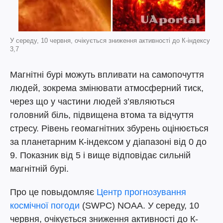
У середу, 10 червня, очікується зниження активності до К-індексу
3,7
Магнітні бурі можуть впливати на самопочуття
людей, зокрема змінювати атмосферний тиск,
через що у частини людей з’являються
головний біль, підвищена втома та відчуття
стресу. Рівень геомагнітних збурень оцінюється
за планетарним К-індексом у діапазоні від 0 до
9. Показник від 5 і вище відповідає сильній
магнітній бурі.
Про це повыдомляє
Центр прогнозування
космічної погоди
(SWPC) NOAA. У середу, 10
червня, очікується зниження активності до К-