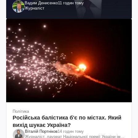
Вадим Денисенко
11 годин тому
Журналіст
Політика
Російська балістика б'є по містах. Який
вихід шукає Україна?
Віталій Портніков
14 годин тому
Журналіст, лауреат Національної премії України ім.