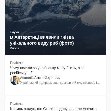
Наука
В Антарктиці виявили гнізда
унікального виду риб (фото)
Вчора
Політика
Чому поляки за українську мову б'ють, а за
російську ні?
Анатолій Амелін
2 дні тому
Український підприємець, державний службовець і
громадський діяч
Політика
Кремль згадує, що Сталін подарував, але мовчить