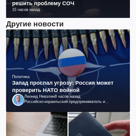
решить проблему СОЧ
15 часов назад
Другие новости
Политика
Запад проспал угрозу: Россия может
проверить НАТО войной
Леонид Невзлин
8 часов назад
Российско-израильский предприниматель и
общественный деятель, бывший вице-президент
"ЮКОСа"