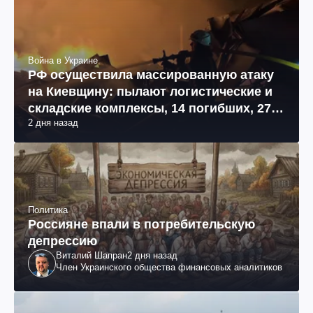
Война в Украине
РФ осуществила массированную атаку
на Киевщину: пылают логистические и
складские комплексы, 14 погибших, 27
2 дня назад
раненых (фото, видео)
Политика
Россияне впали в потребительскую
депрессию
Виталий Шапран
2 дня назад
Член Украинского общества финансовых аналитиков