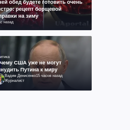
ней обед будете готовить очень
стро: рецепт борщевой
правки на зиму
ас назад
итика
чему США уже не могут
нудить Путина к миру
Вадим Денисенко
15 часов назад
Журналист