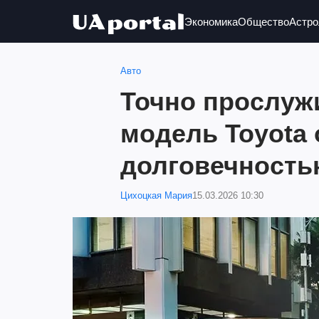
Экономика
Общество
Астро
Авто
Точно прослужи
модель Toyota 
долговечност
Цихоцкая Мария
15.03.2026 10:30