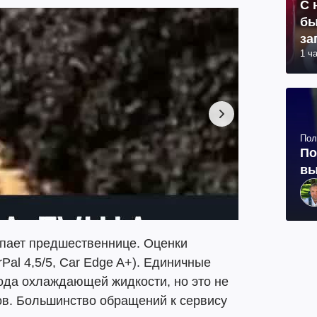
С 
бы
за
1 ч
Пол
По
вы
упает предшественнице. Оценки
Pal 4,5/5, Car Edge A+). Единичные
ода охлаждающей жидкости, но это не
ов. Большинство обращений к сервису