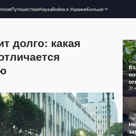
логия
Путешествия
Наука
Война в Украине
Больше
т долго: какая
отличается
Соц
ью
Вз
но
ог
20 
Нау
Не
за