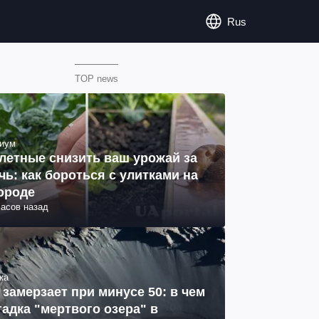
Rus
TOP news
иум
летные снизить ваш урожай за
чь: как бороться с улитками на
ороде
часов назад
ка
 замерзает при минусе 50: в чем
гадка "мертвого озера" в