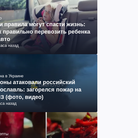
о
и правила могут спасти жизнь:
к правильно перевозить ребенка
авто
часа назад
на в Украине
оны атаковали российский
ославль: загорелся пожар на
З (фото, видео)
аса назад
епты