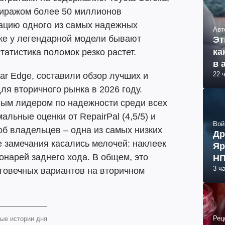
 тиражом более 50 миллионов
тацию одного из самых надежных
Авт
же у легендарной модели бывают
Эт
ка
татистика поломок резко растет.
в 
22 
Car Edge, составили обзор лучших и
ля вторичного рынка в 2026 году.
ым лидером по надежности среди всех
льные оценки от RepairPal (4,5/5) и
Вой
об владельцев – одна из самых низких
Др
 замечания касались мелочей: наклеек
Яр
нарей заднего хода. В общем, это
НП
3 ч
говечных вариантов на вторичном
Рец
ые истории дня