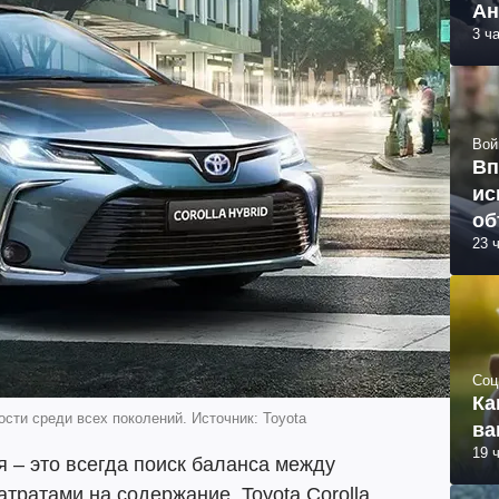
Ан
3 ч
Вой
Вп
ис
об
23 
Соц
Ка
ти среди всех поколений. Источник: Toyota
ва
19 
 – это всегда поиск баланса между
тратами на содержание. Toyota Corolla,