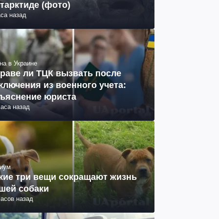
тарктиде (фото)
аса назад
на в Украине
раве ли ТЦК вызвать после
ключения из военного учета:
ъяснение юриста
часа назад
иум
кие три вещи сокращают жизнь
шей собаки
часов назад