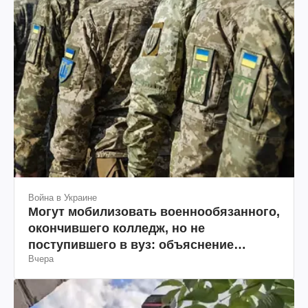
Война в Украине
Могут мобилизовать военнообязанного,
окончившего колледж, но не
поступившего в вуз: объяснение
Вчера
юриста