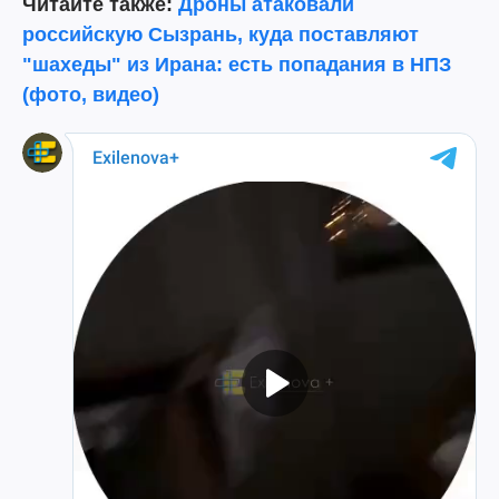
Читайте также:
Дроны атаковали
российскую Сызрань, куда поставляют
"шахеды" из Ирана: есть попадания в НПЗ
(фото, видео)