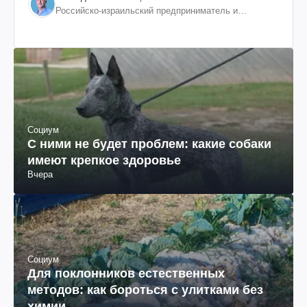
Российско-израильский предприниматель и
общественный деятель, бывший вице-президент
"ЮКОСа"
Социум
С ними не будет проблем: какие собаки
имеют крепкое здоровье
Вчера
Социум
Для поклонников естественных
методов: как бороться с улитками без
химии