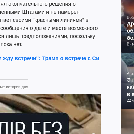
инял окончательного решения о
ненными Штатами и не намерен
Вой
итает своими "красными линиями" в
Др
о сообщения о дате и месте возможного
об
ся лишь предположениями, поскольку
бо
пока нет.
Вче
ви
м жду встречи": Трамп о встрече с Си
Авт
Эт
ка
ые истории дня
в 
22 