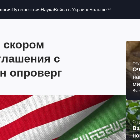
логия
Путешествия
Наука
Война в Украине
Больше
о скором
глашения с
Нау
н опроверг
Оч
на
ми
Вче
Соц
Вз
но