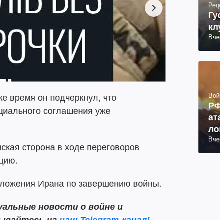
Рец
Гу
кл
Вче
Вой
же время он подчеркнул, что
РФ
нциального соглашения уже
ат
ло
Вче
ко
нская сторона в ходе переговоров
ра
цию.
ложения Ирана по завершению войны.
альные новости о войне и