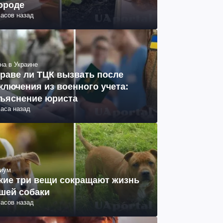
ороде
часов назад
на в Украине
раве ли ТЦК вызвать после
ключения из военного учета:
ъяснение юриста
часа назад
иум
кие три вещи сокращают жизнь
шей собаки
часов назад