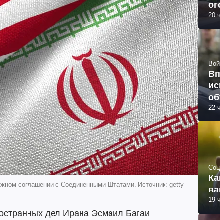
ог
20 
Вой
Вп
ис
об
22 
Соц
Ка
ожном соглашении с Соединенными Штатами. Источник: getty
ва
19 
остранных дел Ирана Эсмаил Багаи