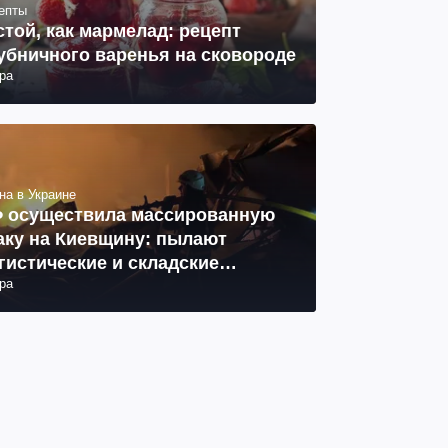
епты
стой, как мармелад: рецепт
убничного варенья на сковороде
ра
на в Украине
 осуществила массированную
аку на Киевщину: пылают
гистические и складские
ра
мплексы, 14 погибших, 27
неных (фото, видео)