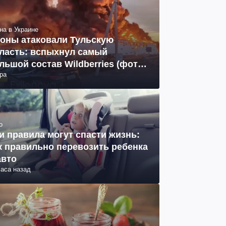
на в Украине
оны атаковали Тульскую
ласть: вспыхнул самый
льшой состав Wildberries (фото,
ра
део)
о
и правила могут спасти жизнь:
к правильно перевозить ребенка
авто
часа назад