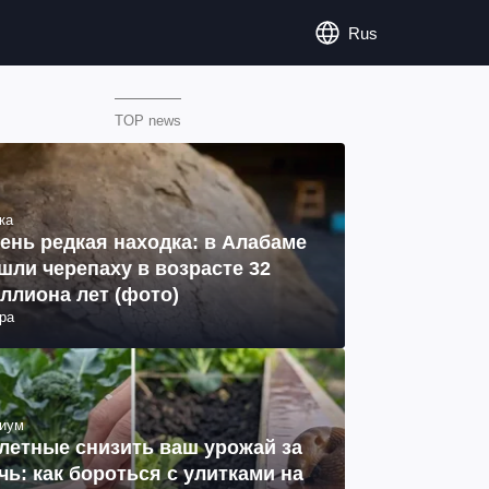
Rus
TOP news
ка
ень редкая находка: в Алабаме
шли черепаху в возрасте 32
ллиона лет (фото)
ра
иум
летные снизить ваш урожай за
чь: как бороться с улитками на