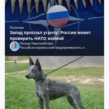
Политика
Запад проспал угрозу: Россия может
проверить НАТО войной
Леонид Невзлин
Вчера
Российско-израильский предприниматель и
общественный деятель, бывший вице-президент
"ЮКОСа"