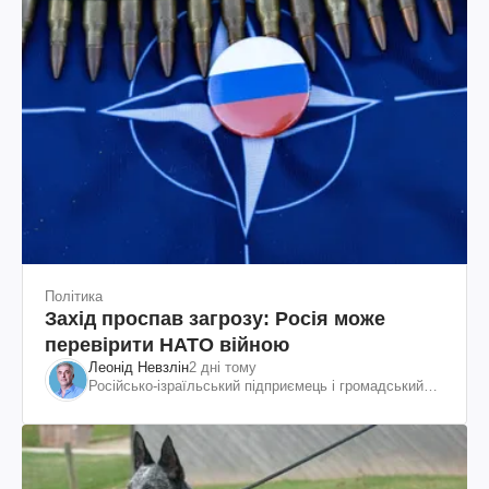
Політика
Захід проспав загрозу: Росія може
перевірити НАТО війною
Леонід Невзлін
2 дні тому
Російсько-ізраїльський підприємець і громадський
діяч, колишній віцепрезидент "ЮКОСа"