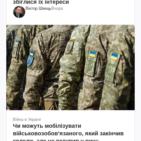
збіглися їх інтереси
Віктор Швець
Вчора
Війна в Україні
Чи можуть мобілізувати
військовозобов’язаного, який закінчив
коледж, але не вступив у виш: