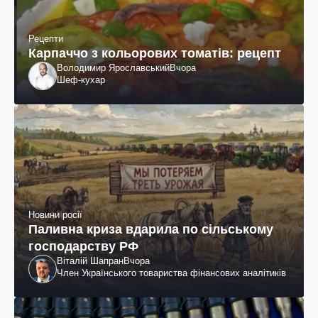
Рецепти
Карпаччо з кольорових томатів: рецепт
Володимир Ярославський
Вчора
Шеф-кухар
Новини росії
Паливна криза вдарила по сільському
господарству РФ
Віталій Шапран
Вчора
Член Українського товариства фінансових аналітиків