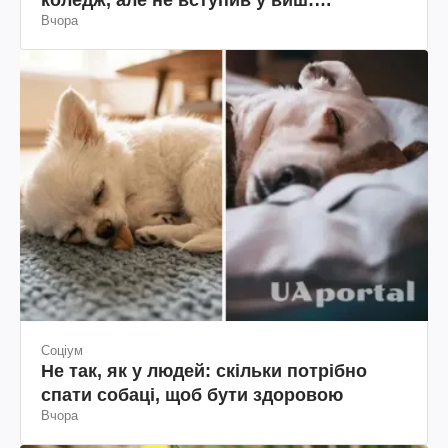
Вчора
пояснення юриста
Соціум
Не так, як у людей: скільки потрібно
спати собаці, щоб бути здоровою
Вчора