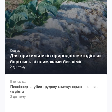
Соціум
Для прихильників природніх методів: як
боротись зі слимаками без хімії
2 дні тому
Економіка
Пенсіонер загубив трудову книжку: юрист пояснив,
як діяти
2 дні тому