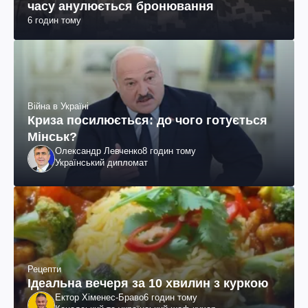
часу анулюється бронювання
6 годин тому
Війна в Україні
Криза посилюється: до чого готується
Мінськ?
Олександр Левченко
8 годин тому
Український дипломат
Рецепти
Ідеальна вечеря за 10 хвилин з куркою
Ектор Хіменес-Браво
6 годин тому