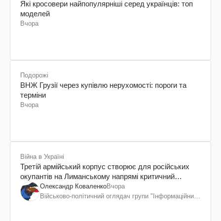
Які кросовери найпопулярніші серед українців: топ
моделей
Вчора
Подорожі
ВНЖ Грузії через купівлю нерухомості: пороги та
терміни
Вчора
Війна в Україні
Третій армійський корпус створює для російських
окупантів на Лиманському напрямі критичний
дискомфорт: як це вдалося
Олександр Коваленко
Вчора
Військово-політичний оглядач групи "Інформаційний
спротив"