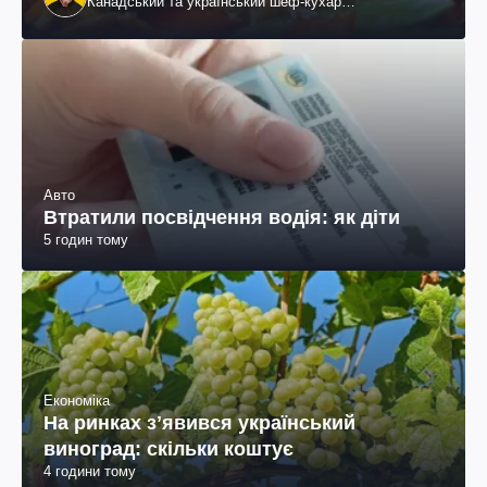
Канадський та український шеф-кухар
колумбійського походження, бізнесмен, телеведучий
Авто
Втратили посвідчення водія: як діти
5 годин тому
Економіка
На ринках зʼявився український
виноград: скільки коштує
4 години тому