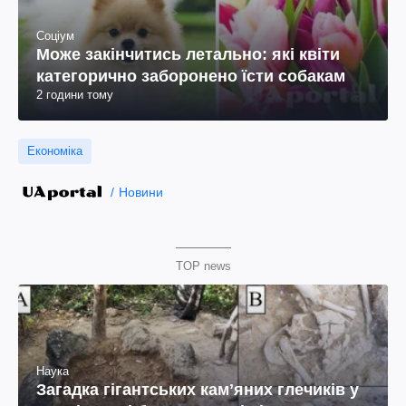
Соціум
Може закінчитись летально: які квіти
категорично заборонено їсти собакам
2 години тому
Економіка
Новини
TOP news
Наука
Загадка гігантських камʼяних глечиків у