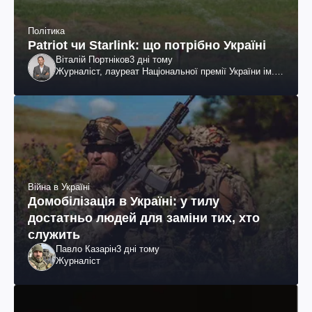
Політика
Patriot чи Starlink: що потрібно Україні
Віталій Портніков
3 дні тому
Журналіст, лауреат Національної премії України ім.
Шевченка
Війна в Україні
Домобілізація в Україні: у тилу
достатньо людей для заміни тих, хто
служить
Павло Казарін
3 дні тому
Журналіст