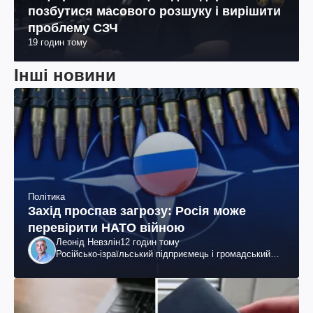
позбутися масового розшуку і вирішити
проблему СЗЧ
19 годин тому
Інші новини
Політика
Захід проспав загрозу: Росія може
перевірити НАТО війною
Леонід Невзлін
12 годин тому
Російсько-ізраїльський підприємець і громадський
діяч, колишній віцепрезидент "ЮКОСа"