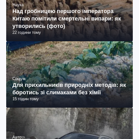
Наука
Над гробницею першого імператора
Китаю помітили смертельні випари: як
утворились (фото)
22 години тому
Соціум
Для прихильників природніх методів: як
боротись зі слимаками без хімії
15 годин тому
Авто