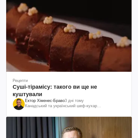
Рецепти
Суші-тірамісу: такого ви ще не
куштували
Ектор Хіменес-Браво
3 дні тому
Канадський та український шеф-кухар
колумбійського походження, бізнесмен, телеведучий