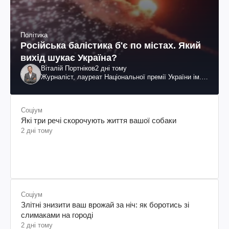
Політика
Російська балістика б'є по містах. Який
вихід шукає Україна?
Віталій Портніков
2 дні тому
Журналіст, лауреат Національної премії України ім.
Шевченка
Соціум
Які три речі скорочують життя вашої собаки
2 дні тому
Соціум
Злітні знизити ваш врожай за ніч: як боротись зі
слимаками на городі
2 дні тому