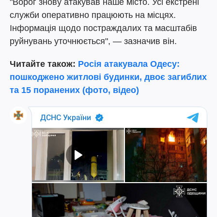
"Ворог знову атакував наше місто. Усі екстрені
служби оперативно працюють на місцях.
Інформація щодо постраждалих та масштабів
руйнувань уточнюється", — зазначив він.
Читайте також:
Росія атакувала Одесу:
пошкоджено житлові будинки, двоє загиблих
та 15 поранених (фото, відео)