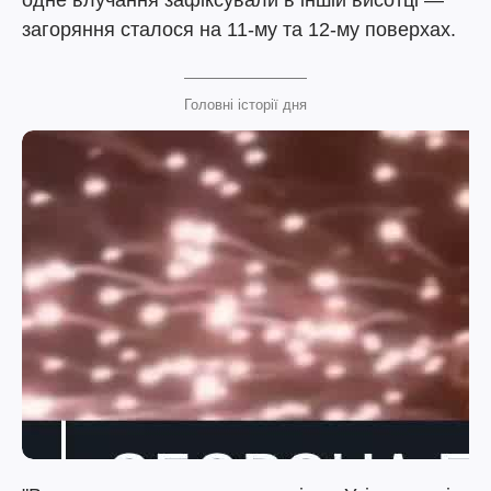
одне влучання зафіксували в іншій висотці —
загоряння сталося на 11-му та 12-му поверхах.
Головні історії дня