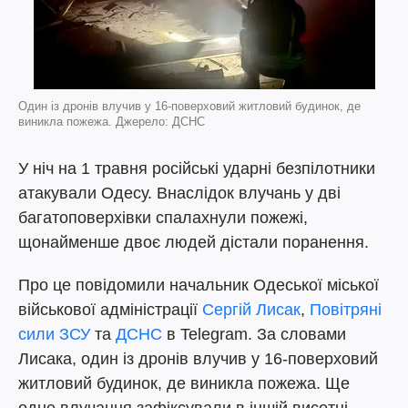
Один із дронів влучив у 16-поверховий житловий будинок, де
виникла пожежа. Джерело: ДСНС
У ніч на 1 травня російські ударні безпілотники
атакували Одесу. Внаслідок влучань у дві
багатоповерхівки спалахнули пожежі,
щонайменше двоє людей дістали поранення.
Про це повідомили начальник Одеської міської
військової адміністрації
Сергій Лисак
,
Повітряні
сили ЗСУ
та
ДСНС
в Telegram. За словами
Лисака, один із дронів влучив у 16-поверховий
житловий будинок, де виникла пожежа. Ще