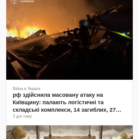
Війна в Україні
рф здійснила масовану атаку на
Київщину: палають логістичні та
складські комплекси, 14 загиблих, 27
3 дні тому
поранених (фото, відео)