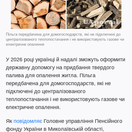
Пільга передбачена для домогосподарств, які не підключені до
централізованого теплопостачання і не використовують газове чи
електричне опалення
У 2026 році українці й надалі зможуть оформити
державну допомогу на придбання твердого
палива для опалення житла. Пільга
передбачена для домогосподарств, які не
підключені до централізованого
теплопостачання і не використовують газове чи
електричне опалення.
Як
повідомляє
Головне управління Пенсійного
фонду України в Миколаївській області,