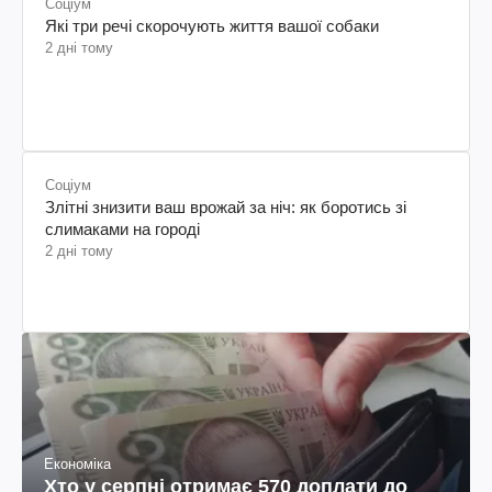
Соціум
Які три речі скорочують життя вашої собаки
2 дні тому
Соціум
Злітні знизити ваш врожай за ніч: як боротись зі
слимаками на городі
2 дні тому
Економіка
Хто у серпні отримає 570 доплати до