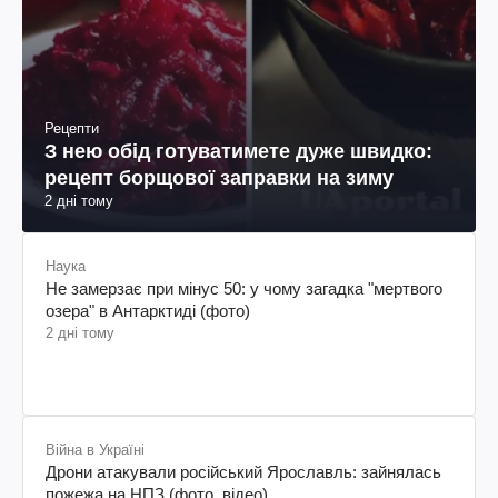
Рецепти
З нею обід готуватимете дуже швидко:
рецепт борщової заправки на зиму
2 дні тому
Наука
Не замерзає при мінус 50: у чому загадка "мертвого
озера" в Антарктиді (фото)
2 дні тому
Війна в Україні
Дрони атакували російський Ярославль: зайнялась
пожежа на НПЗ (фото, відео)