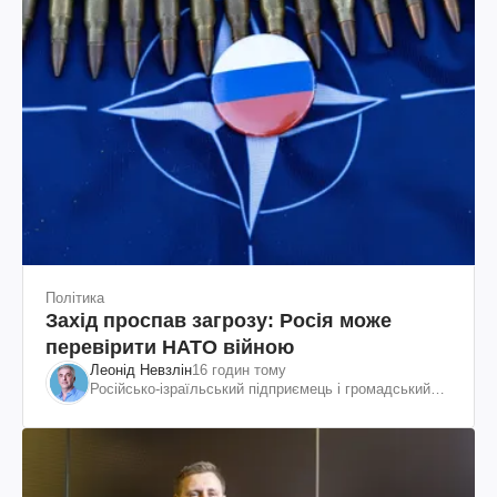
Політика
Захід проспав загрозу: Росія може
перевірити НАТО війною
Леонід Невзлін
16 годин тому
Російсько-ізраїльський підприємець і громадський
діяч, колишній віцепрезидент "ЮКОСа"