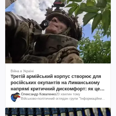
Війна в Україні
Третій армійський корпус створює для
російських окупантів на Лиманському
напрямі критичний дискомфорт: як це
Олександр Коваленко
20 хвилин тому
вдалося
Військово-політичний оглядач групи "Інформаційний
спротив"