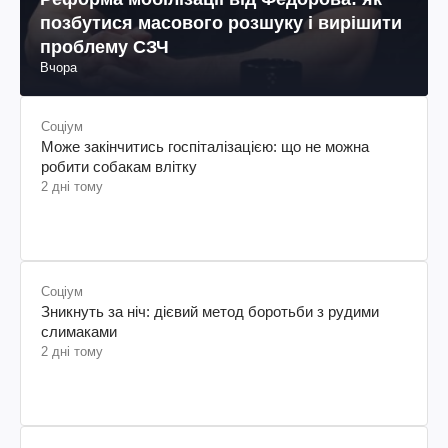
позбутися масового розшуку і вирішити
проблему СЗЧ
Вчора
Соціум
Може закінчитись госпіталізацією: що не можна
робити собакам влітку
2 дні тому
Соціум
Зникнуть за ніч: дієвий метод боротьби з рудими
слимаками
2 дні тому