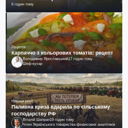
6 годин тому
Рецепти
Карпаччо з кольорових томатів: рецепт
Володимир Ярославський
17 годин тому
Шеф-кухар
Новини росії
Паливна криза вдарила по сільському
господарству РФ
Віталій Шапран
19 годин тому
Член Українського товариства фінансових аналітиків