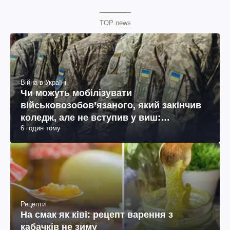
TOP news
Війна в Україні
Чи можуть мобілізувати
військовозобов’язаного, який закінчив
коледж, але не вступив у виш:
6 годин тому
пояснення юриста
Рецепти
На смак як ківі: рецепт варення з
кабачків не зиму