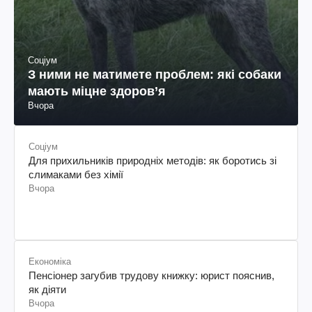
Соціум
З ними не матимете проблем: які собаки
мають міцне здоров’я
Вчора
Соціум
Для прихильників природніх методів: як боротись зі
слимаками без хімії
Вчора
Економіка
Пенсіонер загубив трудову книжку: юрист пояснив,
як діяти
Вчора