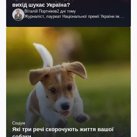
вихід шукає Україна?
Віталій Портніков
2 дні тому
Журналіст, лауреат Національної премії України ім.
Шевченка
Соціум
Які три речі скорочують життя вашої
собаки