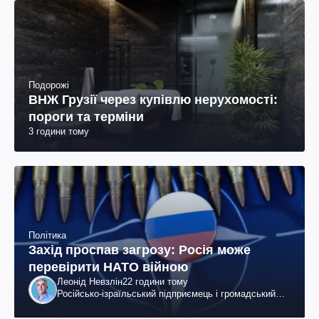
Подорожі
ВНЖ Грузії через купівлю нерухомості:
пороги та терміни
3 години тому
Політика
Захід проспав загрозу: Росія може
перевірити НАТО війною
Леонід Невзлін
22 години тому
Російсько-ізраїльський підприємець і громадський
діяч, колишній віцепрезидент "ЮКОСа"