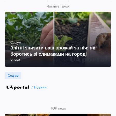
Читайте також
Соціум
Злітні знизити ваш врожай за ніч: як
боротись зі слимаками на городі
Вчора
Соціум
Новини
TOP news