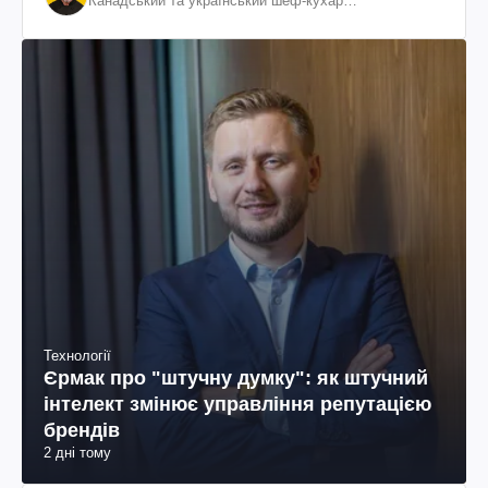
Канадський та український шеф-кухар
колумбійського походження, бізнесмен, телеведучий
Технології
Єрмак про "штучну думку": як штучний
інтелект змінює управління репутацією
брендів
2 дні тому