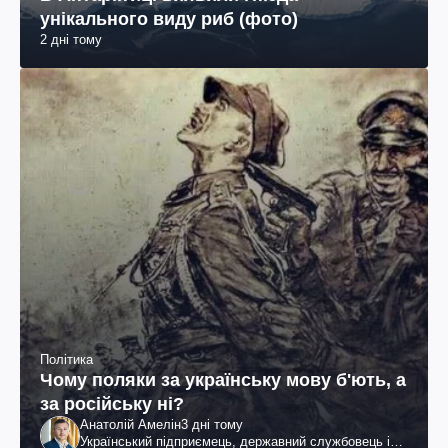
унікального виду риб (фото)
2 дні тому
Політика
Чому поляки за українську мову б'ють, а
за російську ні?
Анатолій Амелін
3 дні тому
Український підприємець, державний службовець і