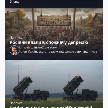
Вчора
поранених (фото, відео)
Політика
Росіяни впали в споживчу депресію
Віталій Шапран
2 дні тому
Член Українського товариства фінансових аналітиків
Політика
Patriot чи Starlink: що потрібно Україні