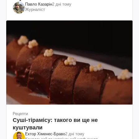
Павло Казарін
2 дні тому
Журналіст
Рецепти
Суші-тірамісу: такого ви ще не
куштували
Ектор Хіменес-Браво
2 дні тому