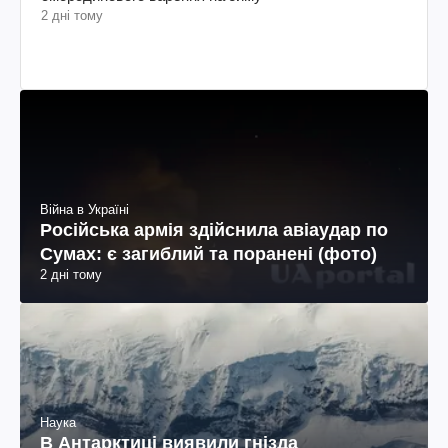
2 дні тому
Війна в Україні
Російська армія здійснила авіаудар по
Сумах: є загиблий та поранені (фото)
2 дні тому
Наука
В Антарктиці виявили гнізда