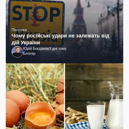
Політика
Чому російські удари не залежать від
дій України
Юрій Богданов
3 дні тому
Блогер