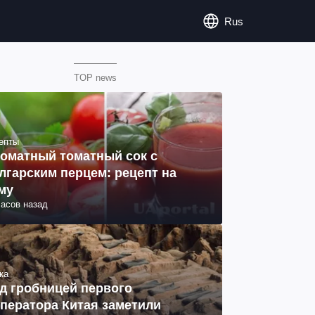
Rus
TOP news
епты
оматный томатный сок с
лгарским перцем: рецепт на
му
часов назад
ка
д гробницей первого
ператора Китая заметили