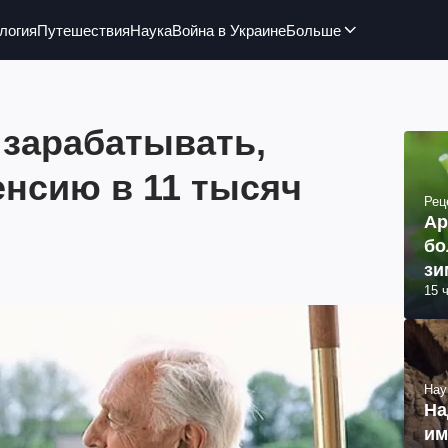
логия
Путешествия
Наука
Война в Украине
Больше
 зарабатывать,
енсию в 11 тысяч
Рец
Ар
бо
зи
15 
Нау
На
им