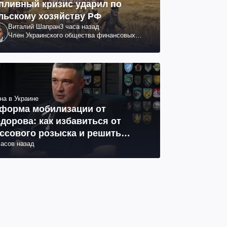
пливный кризис ударил по
льскому хозяйству РФ
Виталий Шапран
3 часа назад
Член Украинского общества финансовых
аналитиков
на в Украине
форма мобилизации от
дорова: как избавиться от
ссового розыска и решить
часов назад
облему СОЧ