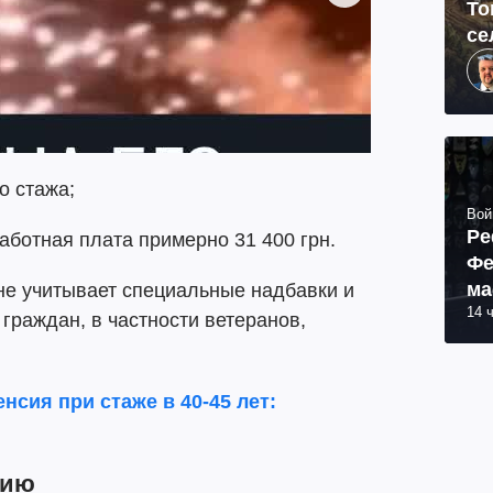
То
се
о стажа;
Вой
Ре
ботная плата примерно 31 400 грн.
Фе
ма
не учитывает специальные надбавки и
14 
пр
граждан, в частности ветеранов,
.
енсия при стаже в 40-45 лет:
сию