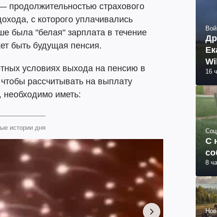
— продолжительностью страхового
охода, с которого уплачивались
Вой
ше была "белая" зарплата в течение
Др
ет быть будущая пенсия.
Ек
Wi
тных условиях выхода на пенсию в
16 
, чтобы рассчитывать на выплату
, необходимо иметь:
ые истории дня
Соц
С 
со
8 ч
Нов