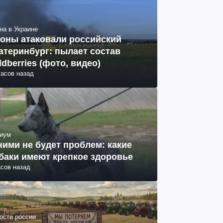
на в Украине
оны атаковали российский
атеринбург: пылает состав
ldberries (фото, видео)
часов назад
иум
ними не будет проблем: какие
баки имеют крепкое здоровье
асов назад
ости россии