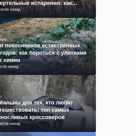
ертельные испарения: как
часов назад
разовались (фото)
иум
я поклонников естественных
тодов: как бороться с улитками
з химии
асов назад
о
еальны для тех, кто любит
тешествовать: топ самых
носливых кроссоверов
часов назад