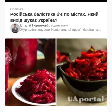
Політика
Російська балістика б'є по містах. Який
вихід шукає Україна?
Віталій Портніков
18 годин тому
Журналіст, лауреат Національної премії України ім.
Шевченка