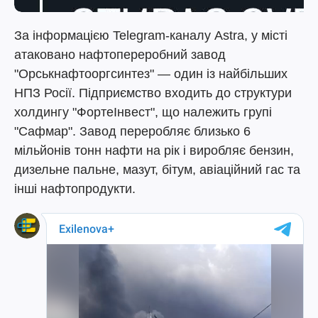
За інформацією Telegram-каналу Astra, у місті
атаковано нафтопереробний завод
"Орськнафтооргсинтез" — один із найбільших
НПЗ Росії. Підприємство входить до структури
холдингу "ФортеІнвест", що належить групі
"Сафмар". Завод переробляє близько 6
мільйонів тонн нафти на рік і виробляє бензин,
дизельне пальне, мазут, бітум, авіаційний гас та
інші нафтопродукти.