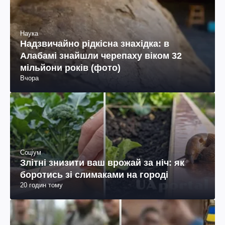
Наука
Надзвичайно рідкісна знахідка: в
Алабамі знайшли черепаху віком 32
мільйони років (фото)
Вчора
Соціум
Злітні знизити ваш врожай за ніч: як
боротись зі слимаками на городі
20 годин тому