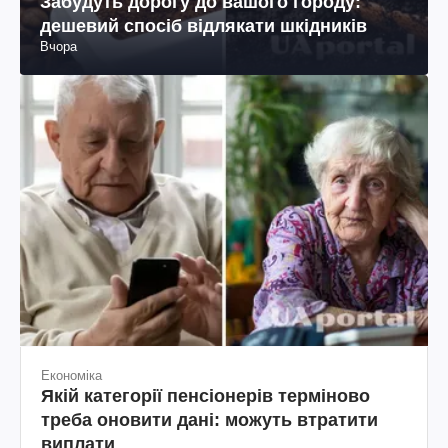
Забудуть дорогу до вашого городу:
дешевий спосіб відлякати шкідників
Вчора
Економіка
Якій категорії пенсіонерів терміново
треба оновити дані: можуть втратити
виплати