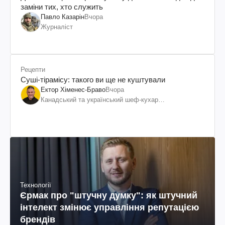
заміни тих, хто служить
Павло Казарін
Вчора
Журналіст
Рецепти
Суші-тірамісу: такого ви ще не куштували
Ектор Хіменес-Браво
Вчора
Канадський та український шеф-кухар
колумбійського походження, бізнесмен, телеведучий
Технології
Єрмак про "штучну думку": як штучний
інтелект змінює управління репутацією
брендів