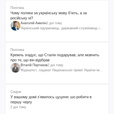
Політика
Чому поляки за українську мову б'ють, а за
російську ні?
Анатолій Амелін
2 дні тому
Український підприємець, державний службовець і
громадський діяч
Політика
Кремль згадує, що Сталін подарував, але мовчить
про те, що він відібрав
Віталій Портніков
2 дні тому
Журналіст, лауреат Національної премії України ім.
Шевченка
Соціум
У вашому домі зʼявилось цуценя: шо робити в
першу чергу
2 дні тому