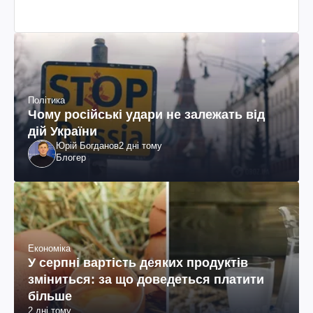
Політика
Чому російські удари не залежать від
дій України
Юрій Богданов
2 дні тому
Блогер
Економіка
У серпні вартість деяких продуктів
зміниться: за що доведеться платити
більше
2 дні тому