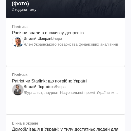
(фото)
2 години тому
Політика
Росіяни впали в споживчу депресію
Віталій Шапран
Вчора
Член Українського товариства фінансових аналітиків
Політика
Patriot чи Starlink: що потрібно Україні
Віталій Портніков
Вчора
Журналіст, лауреат Національної премії України ім.
Шевченка
Війна в Україні
Домобілізація в Україні: у тилу достатньо людей для