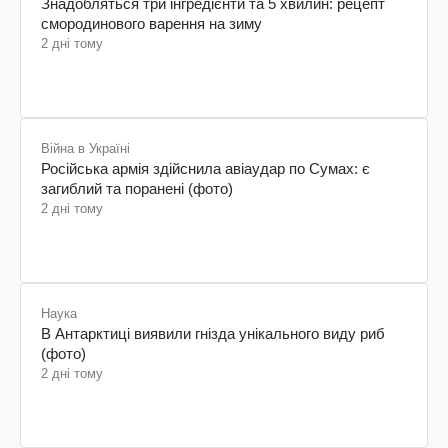
Знадобляться три інгредієнти та 5 хвилин: рецепт
смородинового варення на зиму
2 дні тому
Війна в Україні
Російська армія здійснила авіаудар по Сумах: є
загиблий та поранені (фото)
2 дні тому
Наука
В Антарктиці виявили гнізда унікального виду риб
(фото)
2 дні тому