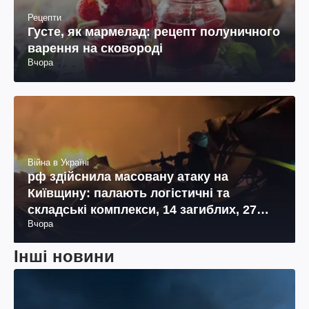
Рецепти
Густе, як мармелад: рецепт полуничного
варення на сковороді
Вчора
Війна в Україні
рф здійснила масовану атаку на
Київщину: палають логістичні та
складські комплекси, 14 загиблих, 27
Вчора
поранених (фото, відео)
Інші новини