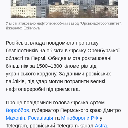
У місті атаковано нафтопереробний завод ''Орськнафтооргсинтез''.
Джерело: Exilenova
Російська влада повідомила про атаку
безпілотників на об’єкти в Орську Оренбурзької
області та Пермі. Обидва міста розташовані
більш ніж за 1500–1800 кілометрів від
українського кордону. За даними російських
пабліків, під удар могли потрапити великі
нафтопереробні підприємства.
Про це повідомили голова Орська Артем
Воробйов
, губернатор Пермського краю Дмитро
Махонін
,
Росавіація
та
Міноборони РФ
у
Telegram, російський Telegram-канал
Astra.