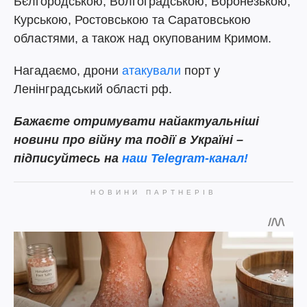
Бєлгородською, Волгоградською, Воронезькою,
Курською, Ростовською та Саратовською
областями, а також над окупованим Кримом.
Нагадаємо, дрони
атакували
порт у
Ленінградський області рф.
Бажаєте отримувати найактуальніші
новини про війну та події в Україні –
підписуйтесь на
наш Telegram-канал!