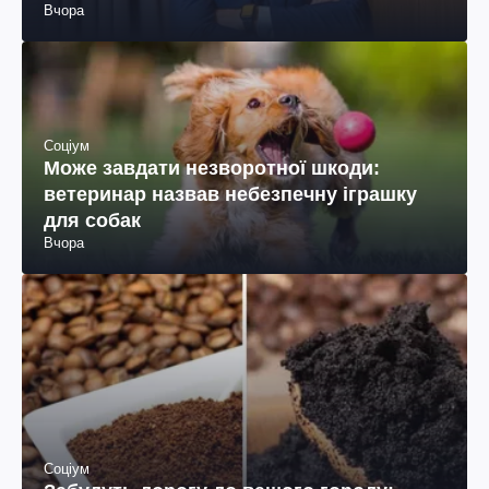
Вчора
Соціум
Може завдати незворотної шкоди:
ветеринар назвав небезпечну іграшку
для собак
Вчора
Соціум