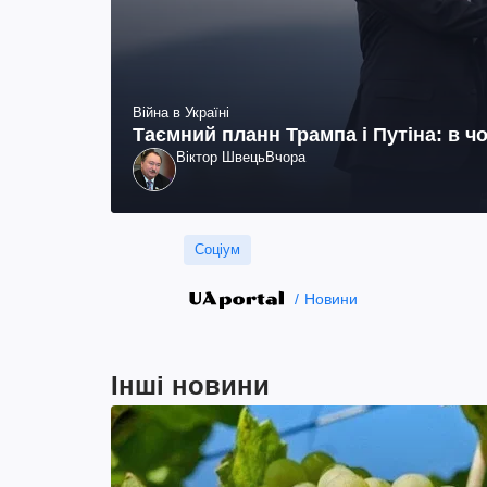
Війна в Україні
Таємний планн Трампа і Путіна: в чо
Віктор Швець
Вчора
Соціум
Новини
Інші новини