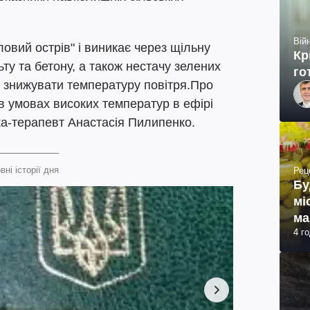
Війн
овий острів" і виникає через щільну
Кр
ьту та бетону, а також нестачу зелених
го
о знижувати температуру повітря.Про
 умовах високих температур в ефірі
ка-терапевт Анастасія Пилипенко.
вні історії дня
Рец
Бу
мі
ма
4 г