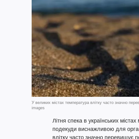
У великих містах температура влітку часто значно пере
images
Літня спека в українських міста
подекуди виснажливою для орган
влітку часто значно перевищує п