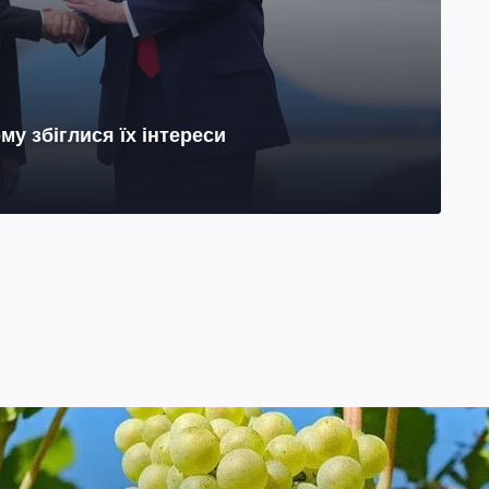
му збіглися їх інтереси