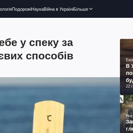
ологія
Подорожі
Наука
Війна в Україні
Більше
ебе у спеку за
ієвих способів
Еко
В 
по
бу
22 
Нау
За
гл