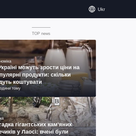
Ukr
TOP news
номіка
Україні можуть зрости ціни на
пулярні продукти: скільки
дуть коштувати
години тому
ка
гадка гігантських камʼяних
ечиків у Лаосі: вчені були