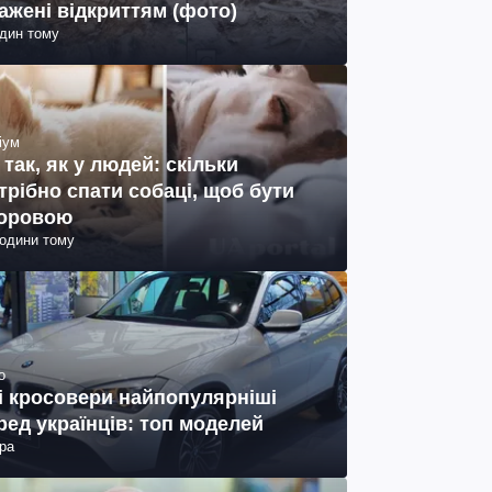
ажені відкриттям (фото)
один тому
іум
 так, як у людей: скільки
трібно спати собаці, щоб бути
оровою
години тому
о
і кросовери найпопулярніші
ред українців: топ моделей
ра