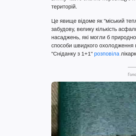
територій.
Це явище відоме як "міський тепл
забудову, велику кількість асфал
насаджень, які могли б природн
способи швидкого охолодження в
"Сніданку з 1+1"
розповіла
лікар
Голо