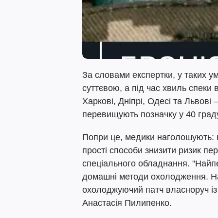
За словами експертки, у таких у
суттєвою, а під час хвиль спеки 
Харкові, Дніпрі, Одесі та Львові
перевищують позначку у 40 граду
Попри це, медики наголошують: н
прості способи знизити ризик пе
спеціального обладнання. "Найп
домашні методи охолодження. Н
охолоджуючий патч власноруч із 
Анастасія Пилипенко.