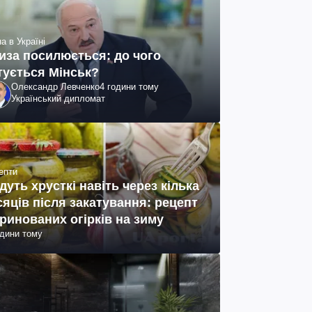
а в Україні
иза посилюється: до чого
тується Мінськ?
Олександр Левченко
4 години тому
Український дипломат
епти
дуть хрусткі навіть через кілька
сяців після закатування: рецепт
ринованих огірків на зиму
одини тому