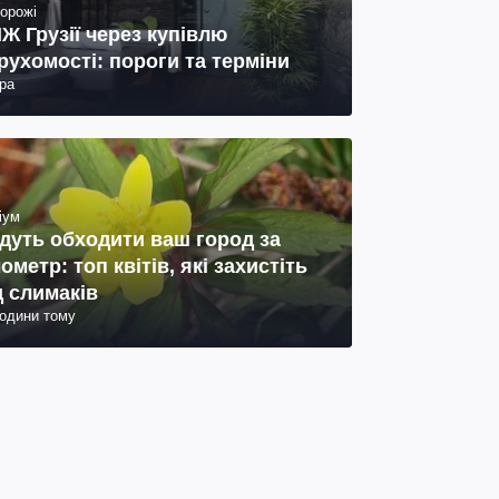
орожі
Ж Грузії через купівлю
рухомості: пороги та терміни
ра
іум
дуть обходити ваш город за
лометр: топ квітів, які захистіть
д слимаків
години тому