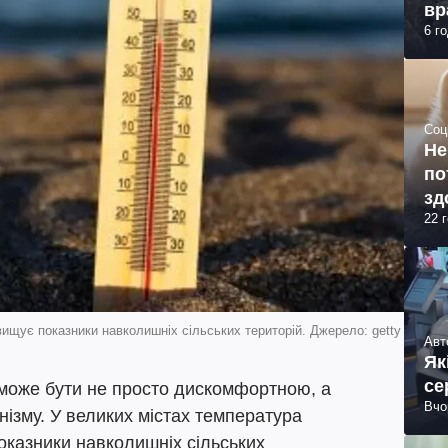
вр
6 г
Соц
Не
по
зд
22 
вищує показники навколишніх сільських територій. Джерело: getty
Авт
Як
се
х може бути не просто дискомфортною, а
Вчо
ізму. У великих містах температура
оказники навколишніх сільських