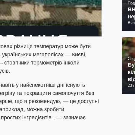
Под
ВН
не
Вчо
мовах різниця температур може бути
в українських мегаполісах — Києві,
Соц
 — стовпчики термометрів інколи
Бу
сів.
кі
ві
авіть у найспекотніші дні існують
23 
регріву та покращити самопочуття без
ерше, що я рекомендую, — це доступні
априклад, можна зробити
простих інгредієнтів", — зазначає