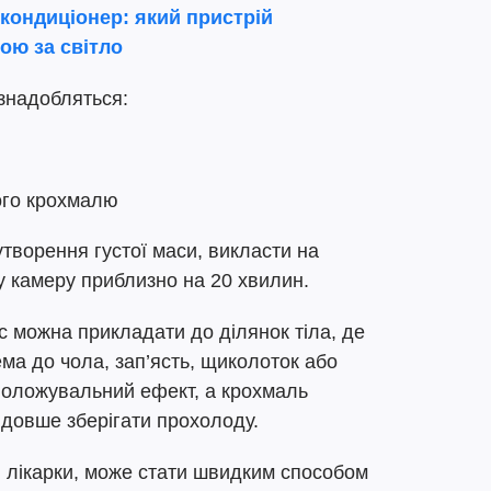
кондиціонер: який пристрій
ою за світло
знадобляться:
ого крохмалю
утворення густої маси, викласти на
у камеру приблизно на 20 хвилин.
можна прикладати до ділянок тіла, де
ма до чола, зап’ясть, щиколоток або
зволожувальний ефект, а крохмаль
 довше зберігати прохолоду.
и лікарки, може стати швидким способом