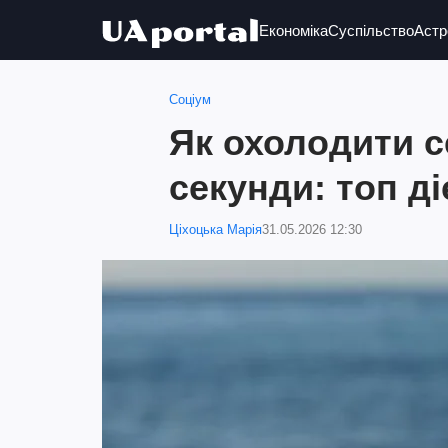
Економіка
Суспільство
Астр
Соціум
Як охолодити с
секунди: топ д
Ціхоцька Марія
31.05.2026 12:30