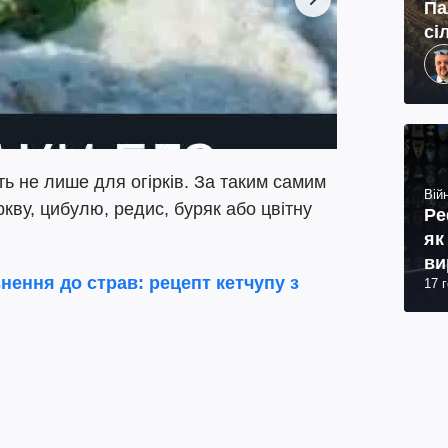
Па
сі
ь не лише для огірків. За таким самим
Війн
ву, цибулю, редис, буряк або цвітну
Ре
як
ви
нення до страв: рецепт кетчупу з
17 