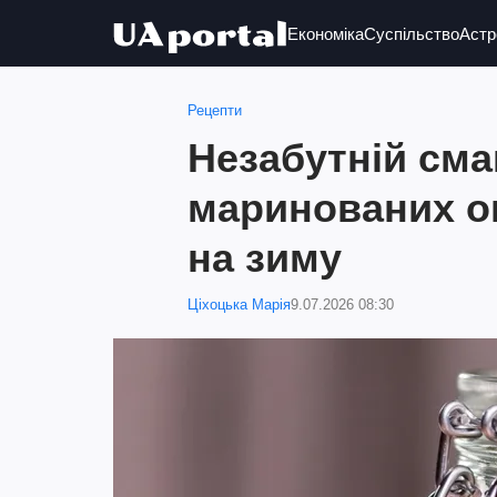
Економіка
Суспільство
Астр
Рецепти
Незабутній сма
маринованих ог
на зиму
Ціхоцька Марія
9.07.2026 08:30