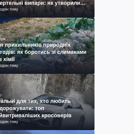
ертельні випари: як утворились
годин тому
ото)
іум
я прихильників природніх
тодів: як боротись зі слимаками
з хімії
годин тому
о
еальні для тих, хто любить
дорожувати: топ
йвитриваліших кросоверів
годин тому