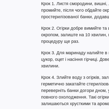
Крок 1. Листя смородини, вишні, 
промийте, після чого обдайте ок
простерилізованої банки, додав
Крок 2. Огірки добре вимийте та 
окропом, залиште на 10 хвилин, 
процедуру ще раз.
Крок 3. Для маринаду налийте в 
цукор, оцет і насіння гірчиці. До
хвилини.
Крок 4. Злийте воду з огірків, з
герметично закатайте стерилізо
переверніть банки догори дном,
повного охолодження. Такі огірк
залишаються хрусткими та аром