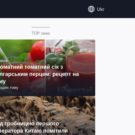
Ukr
TOP news
епти
оматний томатний сік з
лгарським перцем: рецепт на
му
годин тому
ка
д гробницею першого
ператора Китаю помітили