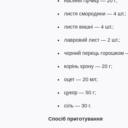
насіння гірчиці — 20 г;
листя смородини — 4 шт.;
листя вишні — 4 шт.;
лавровий лист — 2 шт.;
чорний перець горошком —
корінь хрону — 20 г;
оцет — 20 мл;
цукор — 50 г;
сіль — 30 г.
Спосіб приготування