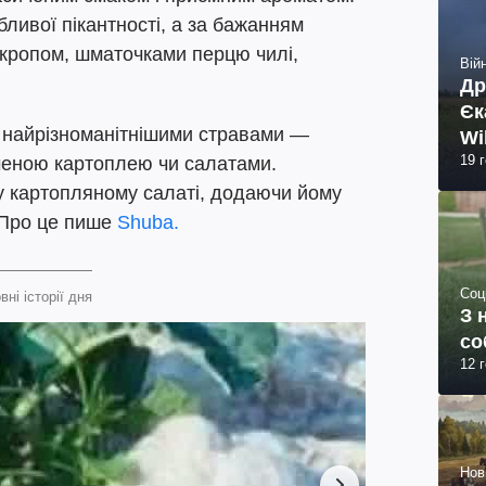
бливої пікантності, а за бажанням
кропом, шматочками перцю чилі,
Війн
Др
Єк
з найрізноманітнішими стравами —
Wi
19 
ченою картоплею чи салатами.
 картопляному салаті, додаючи йому
. Про це пише
Shuba.
Соц
вні історії дня
З 
со
12 
Нов