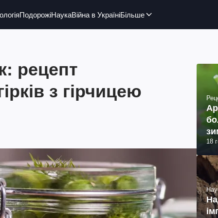
ологія
Подорожі
Наука
Війна в Україні
Більше
к: рецепт
ірків з гірчицею
Рец
Ар
бо
зи
18 
Нау
На
ім