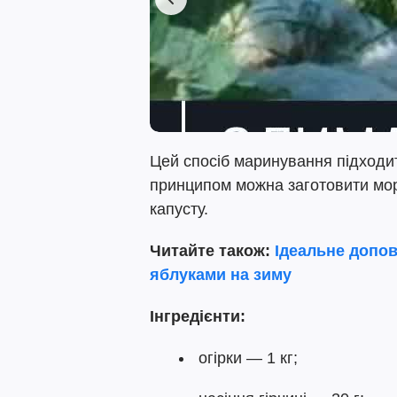
Цей спосіб маринування підходит
принципом можна заготовити морк
капусту.
Читайте також:
Ідеальне допов
яблуками на зиму
Інгредієнти:
огірки — 1 кг;