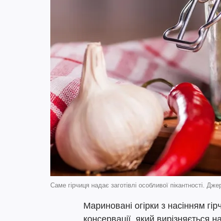
Саме гірчиця надає заготівлі особливої пікантності. Дже
Мариновані огірки з насінням гі
консервації, який вирізняється 