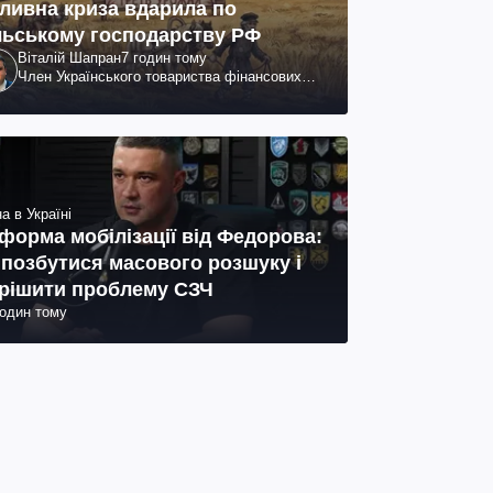
ливна криза вдарила по
льському господарству РФ
Віталій Шапран
7 годин тому
Член Українського товариства фінансових
аналітиків
а в Україні
форма мобілізації від Федорова:
 позбутися масового розшуку і
рішити проблему СЗЧ
годин тому