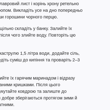
лавровий лист і корінь хрону ретельно
ропом. Викладіть усе на дно попередньо
ши горошини чорного перцю.
щільно складіть у банку. Залийте їх
після чого злийте воду. Повторіть цю
каструлю 1,5 літра води, додайте сіль,
ведіть суміш до кипіння та проваріть 2–3
алийте їх гарячим маринадом і відразу
ваними кришками. Після цього
 укутайте ковдрою та залиште до
и добре зберігаються протягом зими й
атними.