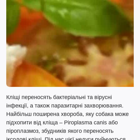
Кліщі переносять бактеріальні та вірусні
інфекції, а також паразитарні захворювання.
Найбільш поширена хвороба, яку собака може
підхопити від кліща – Piroplasma canis або
піроплазмоз, збудників якого переносять
іксодові кліщі. Під час цієї недуги руйнуються