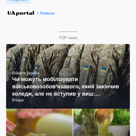
Новини
TOP news
Війна в Україні
Чи можуть мобілізувати
військовозобов’язаного, який закінчив
коледж, але не вступив у виш:
Вчора
пояснення юриста