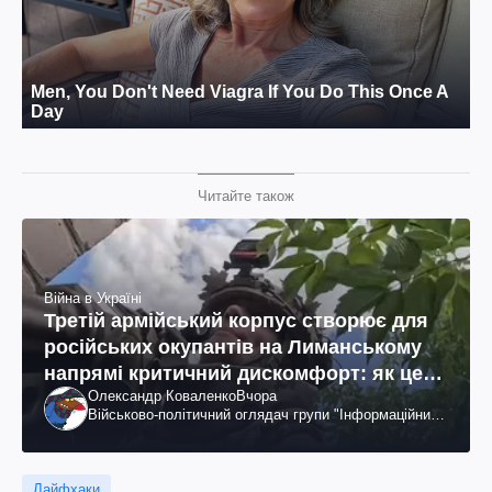
Читайте також
Війна в Україні
Третій армійський корпус створює для
російських окупантів на Лиманському
напрямі критичний дискомфорт: як це
Олександр Коваленко
Вчора
вдалося
Військово-політичний оглядач групи "Інформаційний
спротив"
Лайфхаки