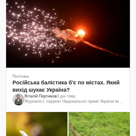
Політика
Російська балістика б'є по містах. Який
вихід шукає Україна?
Віталій Портніков
3 дні тому
Журналіст, лауреат Національної премії України ім.
Шевченка