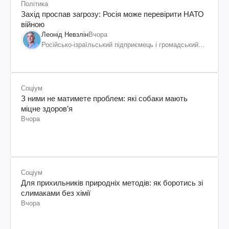
Політика
Захід проспав загрозу: Росія може перевірити НАТО
війною
Леонід Невзлін
Вчора
Російсько-ізраїльський підприємець і громадський
діяч, колишній віцепрезидент "ЮКОСа"
Соціум
З ними не матимете проблем: які собаки мають
міцне здоров’я
Вчора
Соціум
Для прихильників природніх методів: як боротись зі
слимаками без хімії
Вчора