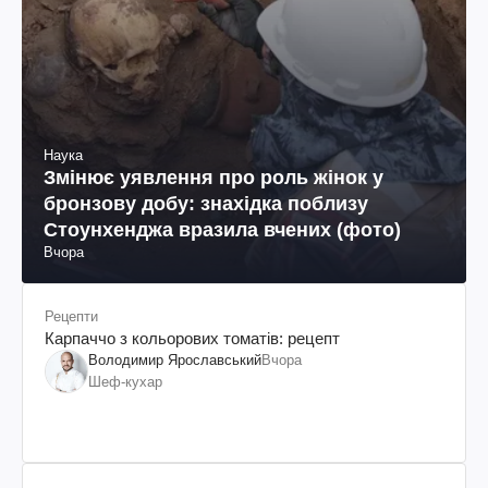
Наука
Змінює уявлення про роль жінок у
бронзову добу: знахідка поблизу
Стоунхенджа вразила вчених (фото)
Вчора
Рецепти
Карпаччо з кольорових томатів: рецепт
Володимир Ярославський
Вчора
Шеф-кухар