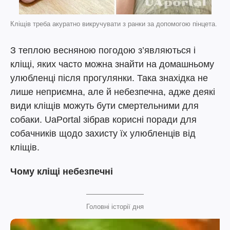
Кліщів треба акуратно викручувати з ранки за допомогою пінцета.
З теплою весняною погодою з’являються і
кліщі, яких часто можна знайти на домашньому
улюбленці після прогулянки. Така знахідка не
лише неприємна, але й небезпечна, адже деякі
види кліщів можуть бути смертельними для
собаки. UaPortal зібрав корисні поради для
собачників щодо захисту їх улюбленців від
кліщів.
Чому кліщі небезпечні
Головні історії дня