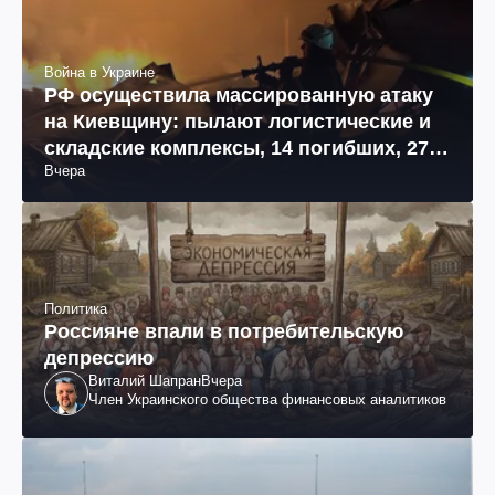
Война в Украине
РФ осуществила массированную атаку
на Киевщину: пылают логистические и
складские комплексы, 14 погибших, 27
Вчера
раненых (фото, видео)
Политика
Россияне впали в потребительскую
депрессию
Виталий Шапран
Вчера
Член Украинского общества финансовых аналитиков