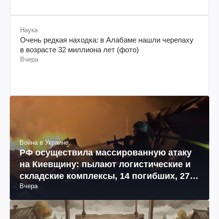
Наука
Очень редкая находка: в Алабаме нашли черепаху
в возрасте 32 миллиона лет (фото)
Вчера
Война в Украине
РФ осуществила массированную атаку
на Киевщину: пылают логистические и
складские комплексы, 14 погибших, 27
Вчера
раненых (фото, видео)