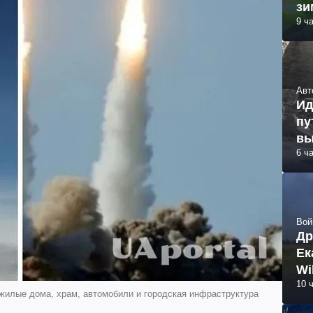
зи
9 ч
Авт
Ид
пу
вы
6 ч
Вой
Др
Ек
Wi
10 
 жилые дома, храм, автомобили и городская инфраструктура