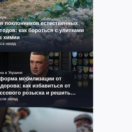
иум
я поклонников естественных
тодов: как бороться с улитками
з химии
аса назад
на в Украине
форма мобилизации от
дорова: как избавиться от
ссового розыска и решить
асов назад
облему СОЧ