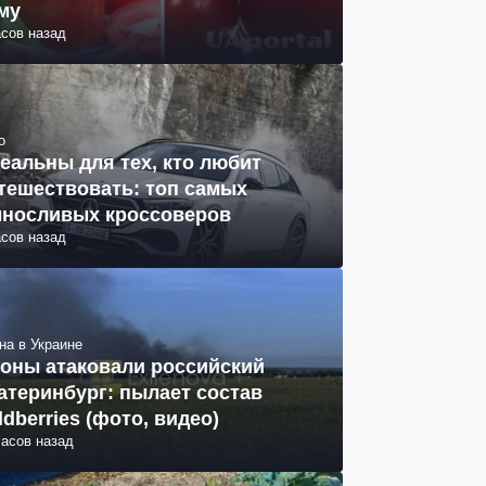
му
асов назад
о
еальны для тех, кто любит
тешествовать: топ самых
носливых кроссоверов
асов назад
на в Украине
оны атаковали российский
атеринбург: пылает состав
ldberries (фото, видео)
часов назад