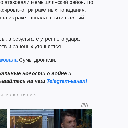
но атаковали Немышлянский район. По
сировано три ракетных попадания.
дна из ракет попала в пятиэтажный
ы, в результате утреннего удара
ртв и раненых уточняется.
аковала
Сумы дронами.
альные новости о войне и
сывайтесь на наш
Telegram-канал!