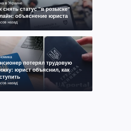
на в Украине
к снять статус "в розыске"
лайн: объяснение юриста
асов назад
номика
нсионер потерял трудовую
ижку: юрист объяснил, как
ступить
асов назад