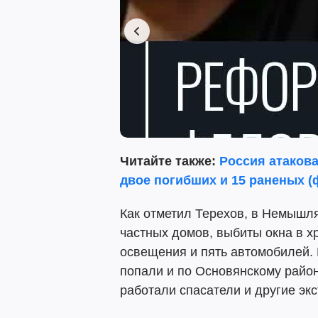
Читайте также:
Россия атаков
двое погибших и 15 раненых (
Как отметил Терехов, в Немышл
частных домов, выбиты окна в х
освещения и пять автомобилей. 
попали и по Основянскому район
работали спасатели и другие эк