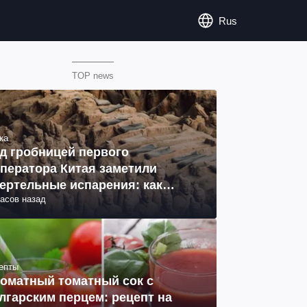
Rus
TOP news
ка
д гробницей первого
ператора Китая заметили
ертельные испарения: как
часов назад
разовались (фото)
епты
оматный томатный сок с
лгарским перцем: рецепт на