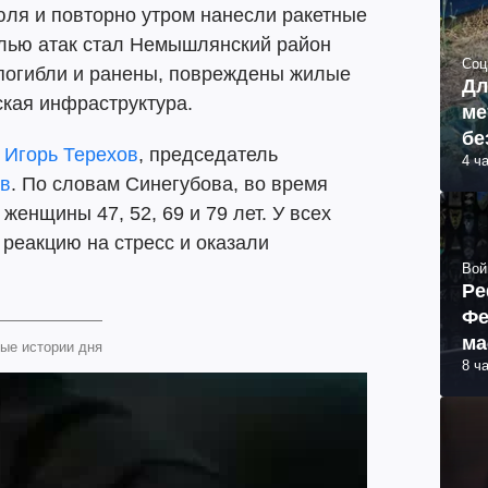
июля и повторно утром нанесли ракетные
елью атак стал Немышлянский район
Соц
 погибли и ранены, повреждены жилые
Дл
ская инфраструктура.
ме
бе
а
Игорь Терехов
, председатель
4 ч
ов
. По словам Синегубова, во время
женщины 47, 52, 69 и 79 лет. У всех
реакцию на стресс и оказали
Вой
Ре
Фе
ма
ые истории дня
8 ч
пр