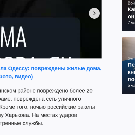
Вой
Ка
он
7 ч
Эко
Пе
ала Одессу: повреждены жилые дома,
кн
фото, видео)
по
5 ч
янском районе повреждено более 20
раме, повреждена сеть уличного
Кроме того, ночью российские ракеты
у Харькова. На местах ударов
стренные службы.