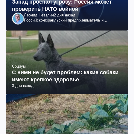
Запад проспал угрозу: Россия может
проверить НАТО войной
Леонид Невзлин
2 дня назад
Российско-израильский предприниматель и
общественный деятель, бывший вице-президент
"ЮКОСа"
Социум
С ними не будет проблем: какие собаки
имеют крепкое здоровье
3 дня назад