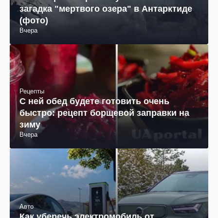
загадка "мертвого озера" в Антарктиде
(фото)
Вчера
Рецепты
С ней обед будете готовить очень
быстро: рецепт борщевой заправки на
зиму
Вчера
Авто
Как уберечь электромобиль от