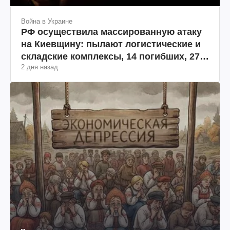
Война в Украине
РФ осуществила массированную атаку
на Киевщину: пылают логистические и
складские комплексы, 14 погибших, 27
2 дня назад
раненых (фото, видео)