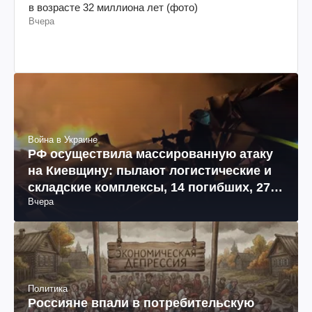
в возрасте 32 миллиона лет (фото)
Вчера
Война в Украине
РФ осуществила массированную атаку
на Киевщину: пылают логистические и
складские комплексы, 14 погибших, 27
Вчера
раненых (фото, видео)
Политика
Россияне впали в потребительскую