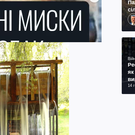
Па
сі
Війн
Ре
як
ви
14 