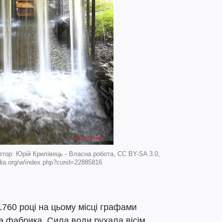
Автор: Юрій Крилівець - Власна робота, CC BY-SA 3.0,
ia.org/w/index.php?curid=22885816
1760 році на цьому місці графами
а фабрика. Сила води рухала вісім