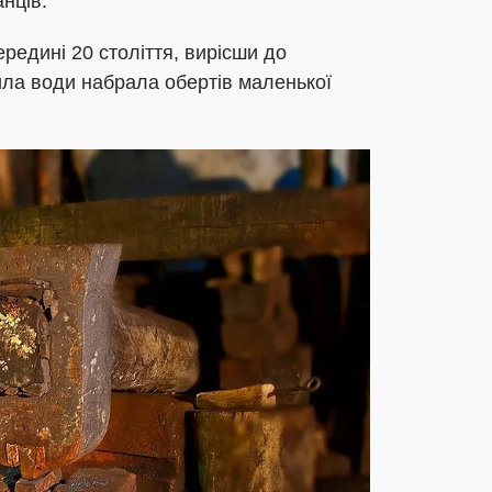
нців.
ередині 20 століття, вирісши до
ила води набрала обертів маленької