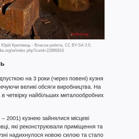
р: Юрій Крилівець - Власна робота, CC BY-SA 3.0,
ia.org/w/index.php?curid=22885816
ть
дпусткою на 3 роки (через повені) кузня
печуючи великі обсяги виробництва. На
а в четвірку найбільших металообробних
8 – 2001) кузнею зайнялися місцеві
овці, які реконструювали приміщення та
узні надихнулося новою силою та стало