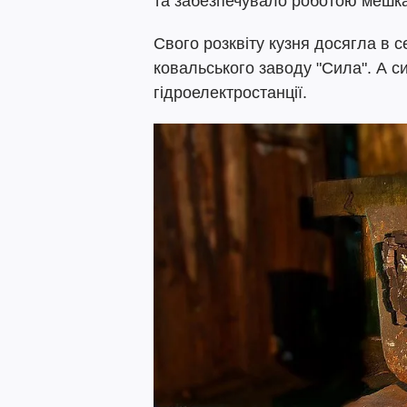
та забезпечувало роботою мешка
Свого розквіту кузня досягла в с
ковальського заводу "Сила". А с
гідроелектростанції.