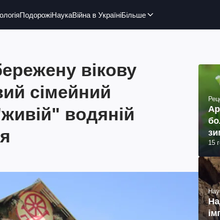
ологія
Подорожі
Наука
Війна в Україні
Більше
бережену вікову
вий сімейний
Рец
"живій" водяній
Ар
бо
тя
зи
15 
Нау
На
ім