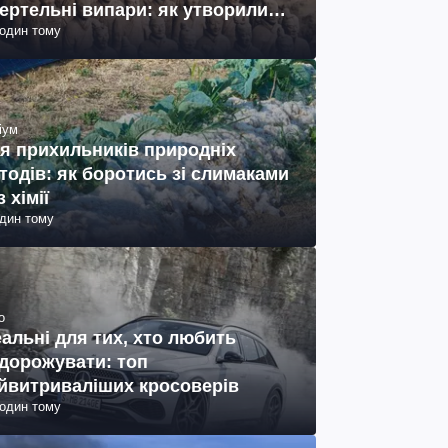
ертельні випари: як утворились
годин тому
ото)
іум
я прихильників природніх
тодів: як боротись зі слимаками
з хімії
один тому
о
еальні для тих, хто любить
дорожувати: топ
йвитриваліших кросоверів
годин тому