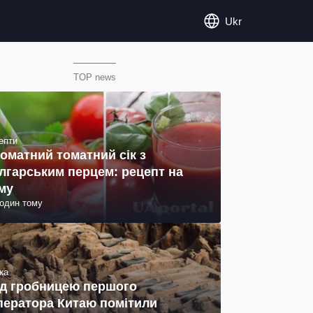
Ukr
TOP news
епти
оматний томатний сік з
лгарським перцем: рецепт на
му
годин тому
ка
д гробницею першого
ператора Китаю помітили