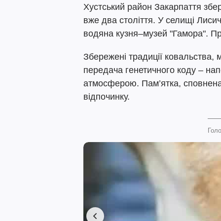
Хустський район Закарпаття збер
вже два століття. У селищі Лиси
водяна кузня–музей "Гамора". Пр
Збережені традиції ковальства, 
передача генетичного коду – на
атмосферою. Пам’ятка, сповнена
відпочинку.
Голо