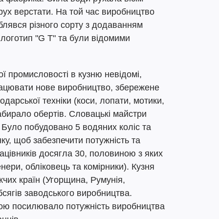
рух верстати. На той час виробництво
блявся різного сорту з додаванням
 логотип "G T" та були відомими
ї промисловості в кузню невідомі,
рацювати нове виробництво, збережене
одарської техніки (коси, лопати, мотики,
абирало обертів. Словацькі майстри
 Було побудовано 5 водяних коліс та
ку, щоб забезпечити потужність та
рацівників досягла 30, половиною з яких
нери, обліковець та комірники). Кузня
чих країн (Угорщина, Румунія,
бсягів заводського виробництва.
ою посилювало потужність виробництва