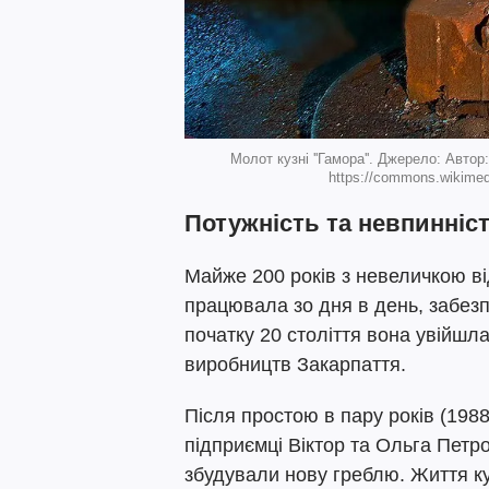
Молот кузні ''Гамора''. Джерело: Авто
https://commons.wikimed
Потужність та невпинніс
Майже 200 років з невеличкою ві
працювала зо дня в день, забез
початку 20 століття вона увійшл
виробництв Закарпаття.
Після простою в пару років (198
підприємці Віктор та Ольга Петр
збудували нову греблю. Життя к