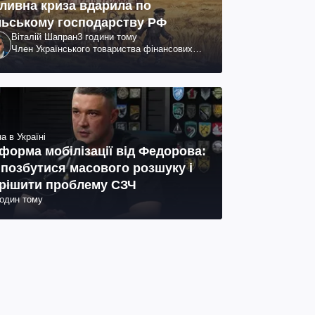
ливна криза вдарила по
льському господарству РФ
Віталій Шапран
3 години тому
Член Українського товариства фінансових
аналітиків
а в Україні
форма мобілізації від Федорова:
 позбутися масового розшуку і
рішити проблему СЗЧ
годин тому