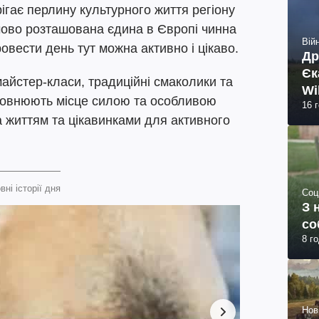
ігає перлину культурного життя регіону
чово розташована єдина в Європі чинна
Війн
овести день тут можна активно і цікаво.
Др
Єк
майстер-класи, традиційні смаколики та
Wi
повнюють місце силою та особливою
16 
 життям та цікавинками для активного
вні історії дня
Соц
З 
со
8 г
Нов