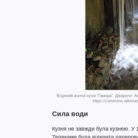
Водяний жолоб кузні ''Гамора''. Джерело: 
https://commons.wikimed
Сила води
Кузня не завжди була кузнею. У 
Телеками була відкрита паперов