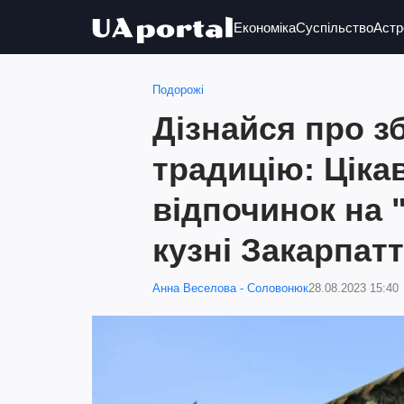
Економіка
Суспільство
Астр
Подорожі
Дізнайся про з
традицію: Ціка
відпочинок на 
кузні Закарпат
Анна Веселова - Соловонюк
28.08.2023 15:40