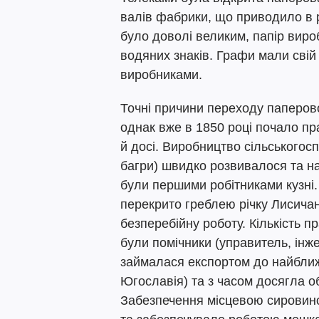
валів фабрики, що приводило в 
було доволі великим, папір виро
водяних знаків. Графи мали свій
виробниками.
Точні причини переходу паперово
однак вже в 1850 році почало п
й досі. Виробництво сільськогосп
багри) швидко розвивалося та н
були першими робітниками кузні.
перекрито греблею річку Лисичан
безперебійну роботу. Кількість п
були помічники (управитель, інже
займалася експортом до найближ
Югославія) та з часом досягла о
Забезпечення місцевою сировин