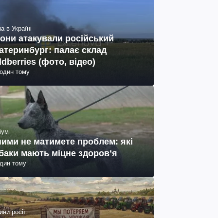
а в Україні
они атакували російський
атеринбург: палає склад
ldberries (фото, відео)
годин тому
іум
ними не матимете проблем: які
баки мають міцне здоров’я
один тому
ини росії