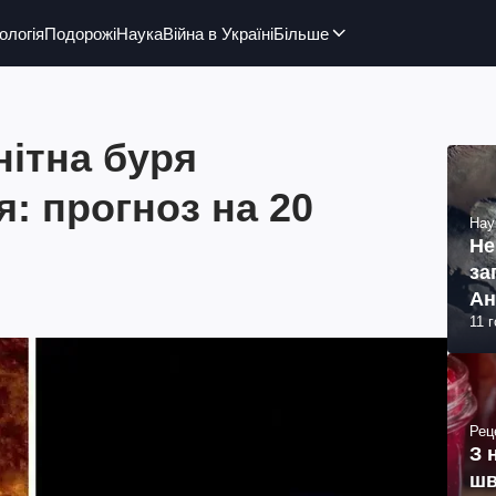
ологія
Подорожі
Наука
Війна в Україні
Більше
нітна буря
я: прогноз на 20
Нау
Не
за
Ан
11 
Рец
З 
шв