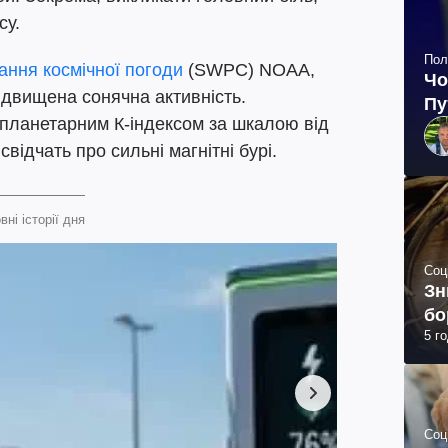
су.
Пол
ання космічної погоди
(SWPC) NOAA,
Чо
ідвищена сонячна активність.
Пу
 планетарним К-індексом за шкалою від
свідчать про сильні магнітні бурі.
вні історії дня
Соц
Зн
бо
5 г
Соц