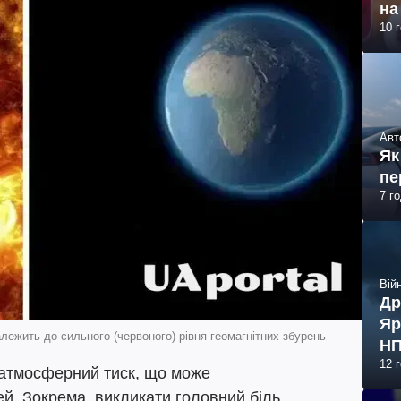
на
10 
Авт
Як
пе
7 г
Війн
Др
Яр
алежить до сильного (червоного) рівня геомагнітних збурень
НП
12 
а атмосферний тиск, що може
й. Зокрема, викликати головний біль,