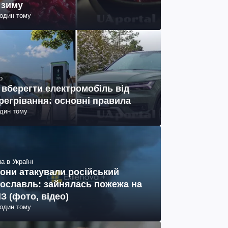
 зиму
годин тому
о
 вберегти електромобіль від
регрівання: основні правила
один тому
а в Україні
они атакували російський
ославль: зайнялась пожежа на
З (фото, відео)
годин тому