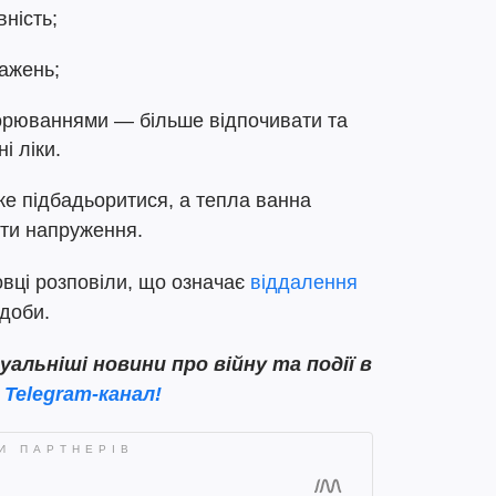
вність;
тажень;
орюваннями — більше відпочивати та
і ліки.
е підбадьоритися, а тепла ванна
ити напруження.
вці розповіли, що означає
віддалення
 доби.
льніші новини про війну та події в
 Telegram-канал!