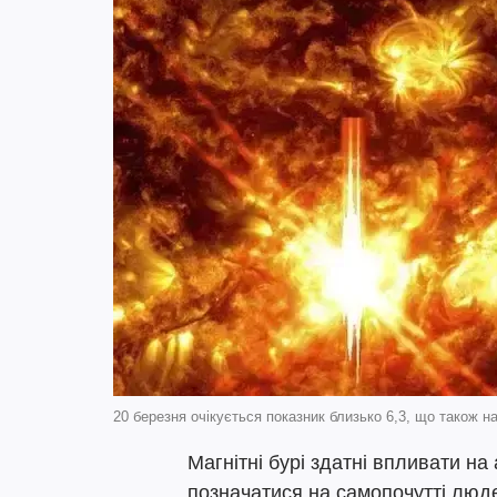
20 березня очікується показник близько 6,3, що також н
Магнітні бурі здатні впливати н
позначатися на самопочутті люде