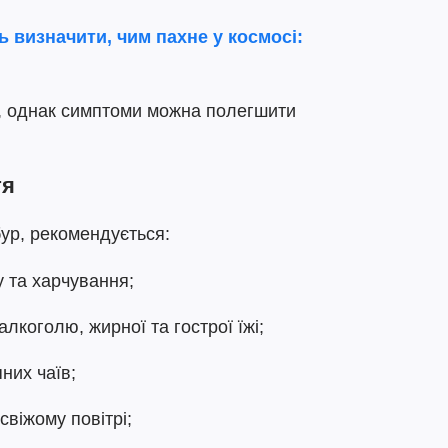
 визначити, чим пахне у космосі:
є, однак симптоми можна полегшити
тя
ур, рекомендується:
 та харчування;
лкоголю, жирної та гострої їжі;
них чаїв;
свіжому повітрі;