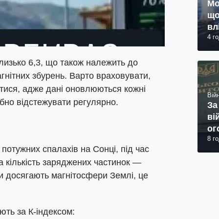
Мо
що
вл
4 г
близько 6,3, що також належить до
агнітних збурень. Варто враховувати,
атися, адже дані оновлюються кожні
Війн
ібно відстежувати регулярно.
За
ві
ог
8 г
юр
потужних спалахів на Сонці, під час
а кількість заряджених частинок —
ни досягають магнітосфери Землі, це
ють за К-індексом: