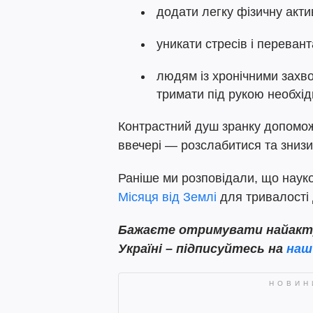
додати легку фізичну акти
уникати стресів і переван
людям із хронічними захв
тримати під рукою необхідн
Контрастний душ зранку допомож
ввечері — розслабитися та зниз
Раніше ми розповідали, що науко
Місяця від Землі
для тривалості
Бажаєте отримувати найактуа
Україні – підписуйтесь на
наш