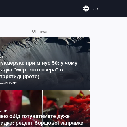
Ukr
TOP news
ка
 замерзає при мінус 50: у чому
гадка "мертвого озера" в
тарктиді (фото)
годин тому
епти
нею обід готуватимете дуже
идко: рецепт борщової заправки