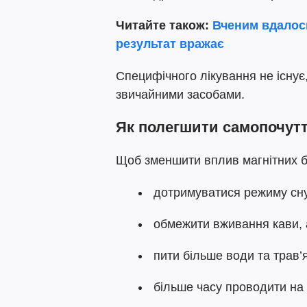
Читайте також:
Вченим вдалось
результат вражає
Специфічного лікування не існу
звичайними засобами.
Як полегшити самопочут
Щоб зменшити вплив магнітних б
дотримуватися режиму сну
обмежити вживання кави, а
пити більше води та трав’я
більше часу проводити на 