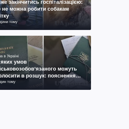
же закінчитись госпіталізацією:
 не можна робити собакам
ітку
одини тому
а в Україні
 яких умов
йськовозобов’язаного можуть
олосити в розшук: пояснення
один тому
иста