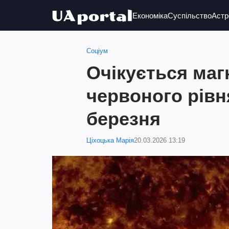
Економіка
Суспільство
Астр
Соціум
Очікується маг
червоного рівн
березня
Ціхоцька Марія
20.03.2026 13:19