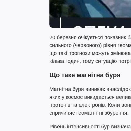
20 березня очікується показник 
сильного (червоного) рівня геом
що такі прогнози можуть змінюв
кілька годин, тому ситуацію потр
Що таке магнітна буря
Магнітна буря виникає внаслідок 
яких у космос викидається велик
протонів та електронів. Коли во
спричиняє геомагнітні збурення.
Рівень інтенсивності бур визнача