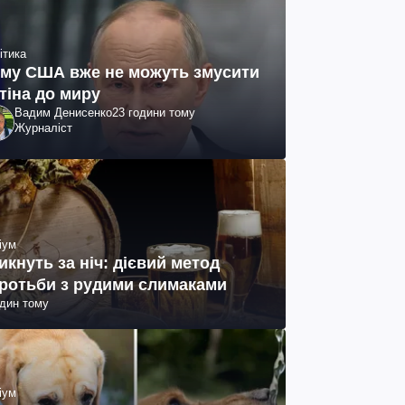
ітика
му США вже не можуть змусити
тіна до миру
Вадим Денисенко
23 години тому
Журналіст
іум
икнуть за ніч: дієвий метод
ротьби з рудими слимаками
один тому
іум