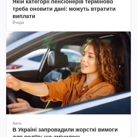
Якій категорії пенсіонерів терміново
треба оновити дані: можуть втратити
виплати
Вчора
Авто
В Україні запровадили жорсткі вимоги
для водіїв: що змінилось