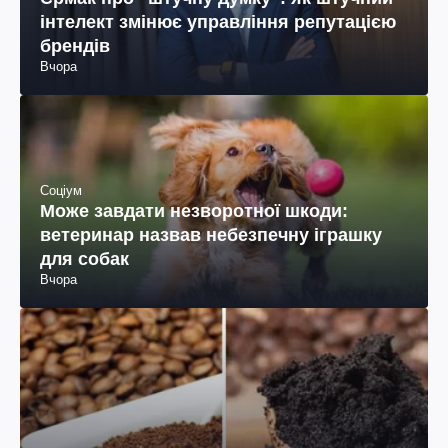
інтелект змінює управління репутацією
брендів
Вчора
Соціум
Може завдати незворотної шкоди:
ветеринар назвав небезпечну іграшку
для собак
Вчора