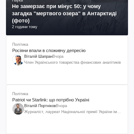
Наука
Не замерзає при мінус 50: у чому
загадка "мертвого озера" в Антарктиді
(фото)
2 години тому
Політика
Росіяни впали в споживчу депресію
Віталій Шапран
Вчора
Член Українського товариства фінансових аналітиків
Політика
Patriot чи Starlink: що потрібно Україні
Віталій Портніков
Вчора
Журналіст, лауреат Національної премії України ім.
Шевченка