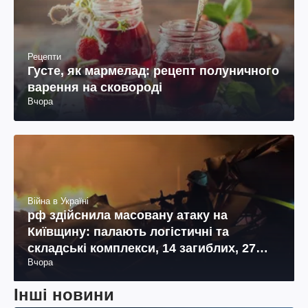
Рецепти
Густе, як мармелад: рецепт полуничного
варення на сковороді
Вчора
Війна в Україні
рф здійснила масовану атаку на
Київщину: палають логістичні та
складські комплекси, 14 загиблих, 27
Вчора
поранених (фото, відео)
Інші новини