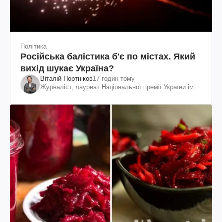
Політика
Російська балістика б'є по містах. Який
вихід шукає Україна?
Віталій Портніков
17 годин тому
Журналіст, лауреат Національної премії України ім.
Шевченка