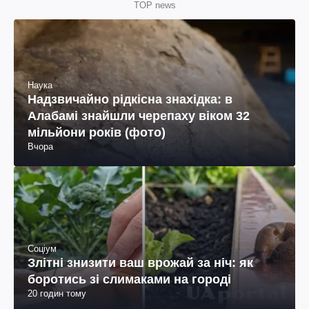
TOP news
Наука
Надзвичайно рідкісна знахідка: в
Алабамі знайшли черепаху віком 32
мільйони років (фото)
Вчора
Соціум
Злітні знизити ваш врожай за ніч: як
боротись зі слимаками на городі
20 годин тому