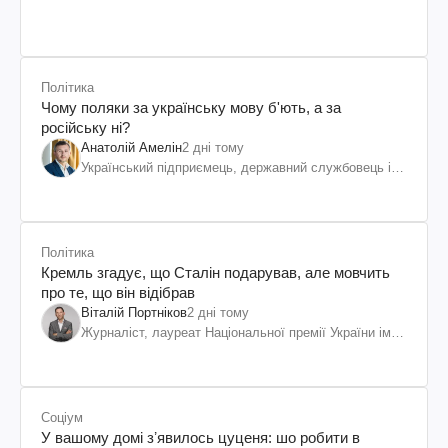
Політика
Чому поляки за українську мову б'ють, а за
російську ні?
Анатолій Амелін
2 дні тому
Український підприємець, державний службовець і
громадський діяч
Політика
Кремль згадує, що Сталін подарував, але мовчить
про те, що він відібрав
Віталій Портніков
2 дні тому
Журналіст, лауреат Національної премії України ім.
Шевченка
Соціум
У вашому домі зʼявилось цуценя: шо робити в