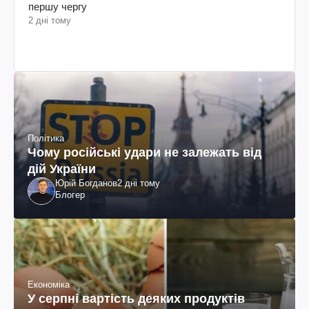
першу чергу
2 дні тому
Політика
Чому російські удари не залежать від
дій України
Юрій Богданов
2 дні тому
Блогер
Економіка
У серпні вартість деяких продуктів