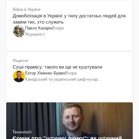
Війна в Україні
Домобілізація в Україні: у тилу достатньо людей для
заміни тих, хто служить
Павло Казарін
Вчора
Журналіст
Рецепти
Суші-тірамісу: такого ви ще не куштували
Ектор Хіменес-Браво
Вчора
Канадський та український шеф-кухар
колумбійського походження, бізнесмен, телеведучий
Технології
Єрмак про "штучну думку": як штучний