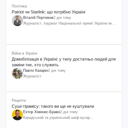
Політика
Patriot чи Starlink: що потрібно Україні
Віталій Портніков
2 дні тому
Журналіст, лауреат Національної премії України ім.
Шевченка
Війна в Україні
Домобілізація в Україні: у тилу достатньо людей для
заміни тих, хто служить
Павло Казарін
2 дні тому
Журналіст
Рецепти
Суші-тірамісу: такого ви ще не куштували
Ектор Хіменес-Браво
2 дні тому
Канадський та український шеф-кухар
колумбійського походження, бізнесмен, телеведучий