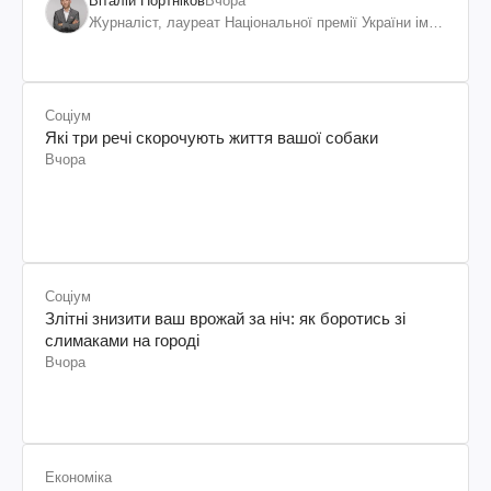
Віталій Портніков
Вчора
Журналіст, лауреат Національної премії України ім.
Шевченка
Соціум
Які три речі скорочують життя вашої собаки
Вчора
Соціум
Злітні знизити ваш врожай за ніч: як боротись зі
слимаками на городі
Вчора
Економіка