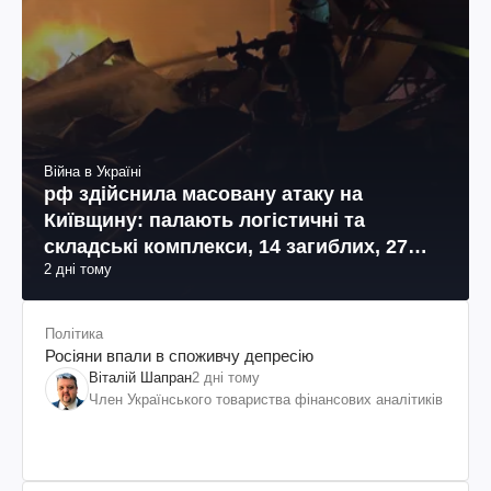
Війна в Україні
рф здійснила масовану атаку на
Київщину: палають логістичні та
складські комплекси, 14 загиблих, 27
2 дні тому
поранених (фото, відео)
Політика
Росіяни впали в споживчу депресію
Віталій Шапран
2 дні тому
Член Українського товариства фінансових аналітиків