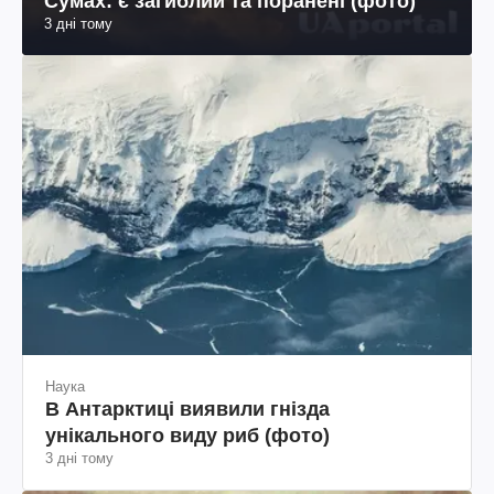
Сумах: є загиблий та поранені (фото)
3 дні тому
Наука
В Антарктиці виявили гнізда
унікального виду риб (фото)
3 дні тому