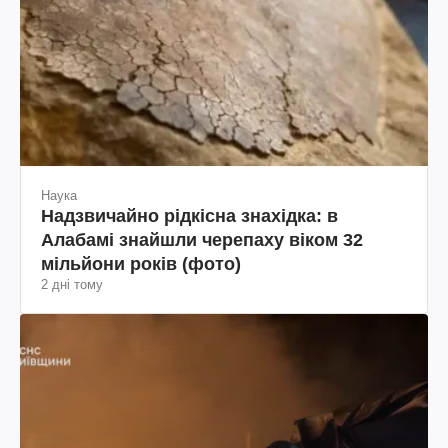
Наука
Надзвичайно рідкісна знахідка: в
Алабамі знайшли черепаху віком 32
мільйони років (фото)
2 дні тому