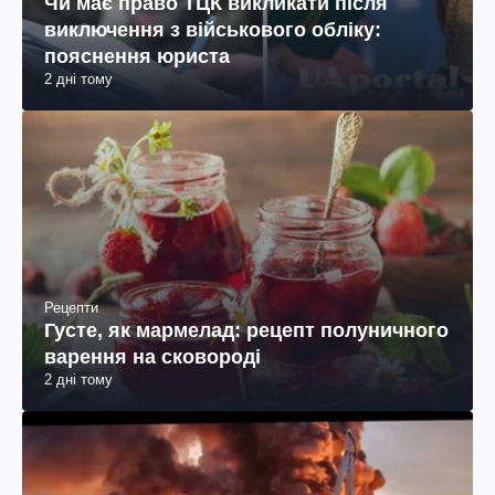
Чи має право ТЦК викликати після
виключення з військового обліку:
пояснення юриста
2 дні тому
Рецепти
Густе, як мармелад: рецепт полуничного
варення на сковороді
2 дні тому