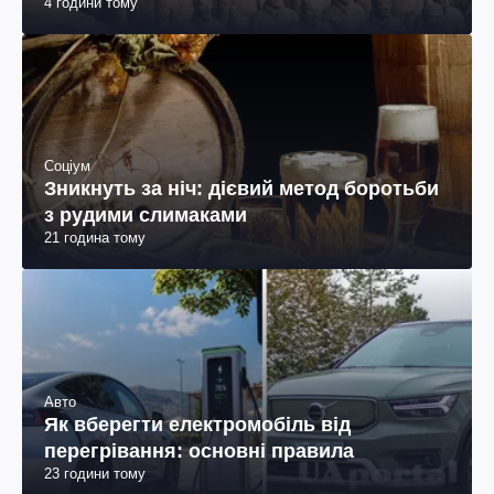
4 години тому
Соціум
Зникнуть за ніч: дієвий метод боротьби
з рудими слимаками
21 година тому
Авто
Як вберегти електромобіль від
перегрівання: основні правила
23 години тому