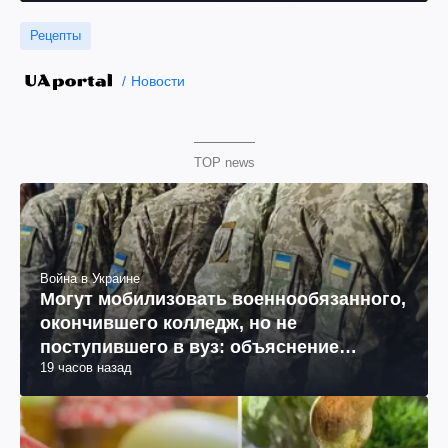
Рецепты
Новости
TOP news
Война в Украине
Могут мобилизовать военнообязанного,
окончившего колледж, но не
поступившего в вуз: объяснение
19 часов назад
юриста