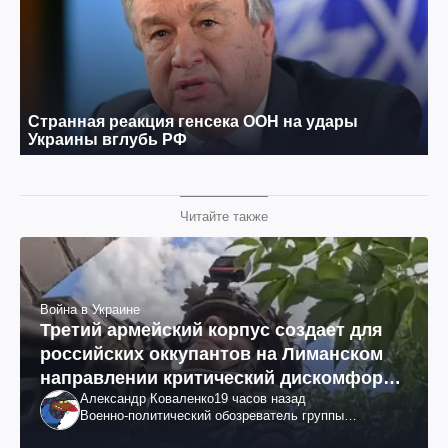
Читайте также
Война в Украине
Третий армейский корпус создает для
российских оккупантов на Лиманском
направлении критический дискомфорт:
Александр Коваленко
19 часов назад
как это удалось
Военно-политический обозреватель группы
"Информационное сопротивление"