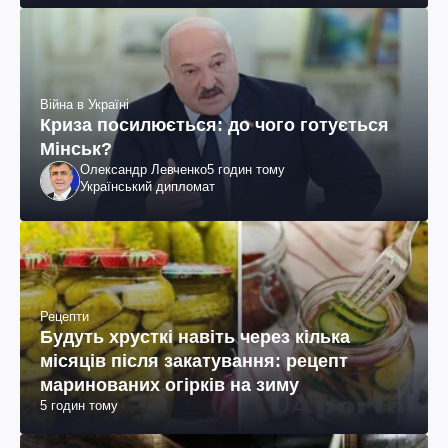
Війна в Україні
Криза посилюється: до чого готується
Мінськ?
Олександр Левченко
5 годин тому
Український дипломат
Рецепти
Будуть хрусткі навіть через кілька
місяців після закатування: рецепт
маринованих огірків на зиму
5 годин тому