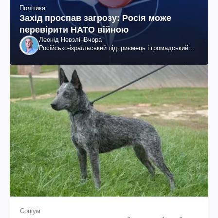
Політика
Захід проспав загрозу: Росія може
перевірити НАТО війною
Леонід Невзлін
Вчора
Російсько-ізраїльський підприємець і громадський
діяч, колишній віцепрезидент "ЮКОСа"
Соціум