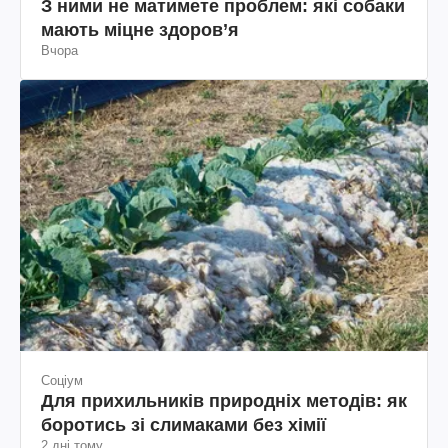
З ними не матимете проблем: які собаки
мають міцне здоров’я
Вчора
Соціум
Для прихильників природніх методів: як
боротись зі слимаками без хімії
2 дні тому