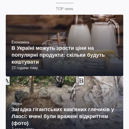
TOP news
Економіка
В Україні можуть зрости ціни на
популярні продукти: скільки будуть
коштувати
23 години тому
Наука
Загадка гігантських камʼяних глечиків у
Лаосі: вчені були вражені відкриттям
(фото)