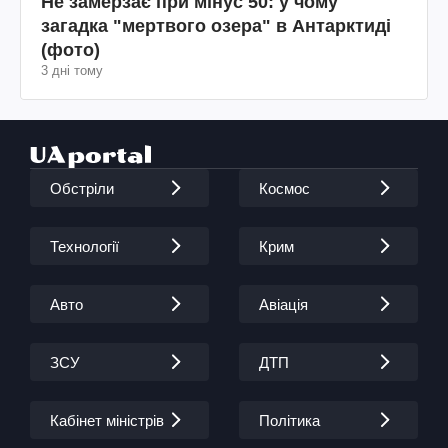
Не замерзає при мінус 50: у чому
загадка "мертвого озера" в Антарктиді
(фото)
3 дні тому
Обстріли
Космос
Технології
Крим
Авто
Авіація
ЗСУ
ДТП
Кабінет міністрів
Політика