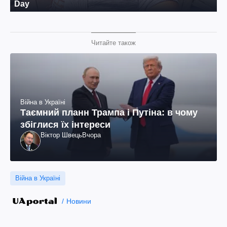
Читайте також
Війна в Україні
Таємний планн Трампа і Путіна: в чому
збіглися їх інтереси
Віктор Швець
Вчора
Війна в Україні
Новини