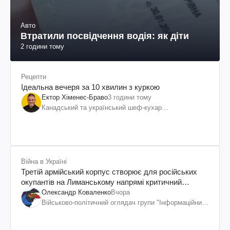
Авто
Втратили посвідчення водія: як діти
2 години тому
Рецепти
Ідеальна вечеря за 10 хвилин з куркою
Ектор Хіменес-Браво
3 години тому
Канадський та український шеф-кухар
колумбійського походження, бізнесмен, телеведучий
Війна в Україні
Третій армійський корпус створює для російських
окупантів на Лиманському напрямі критичний
дискомфорт: як це вдалося
Олександр Коваленко
Вчора
Військово-політичний оглядач групи "Інформаційний
спротив"