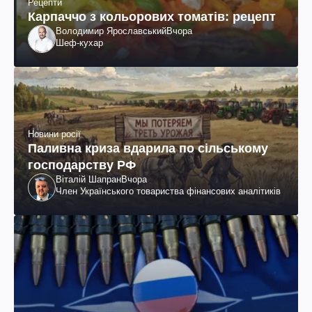
Рецепти
Карпаччо з кольорових томатів: рецепт
Володимир Ярославський
Вчора
Шеф-кухар
Новини росії
Паливна криза вдарила по сільському
господарству РФ
Віталій Шапран
Вчора
Член Українського товариства фінансових аналітиків