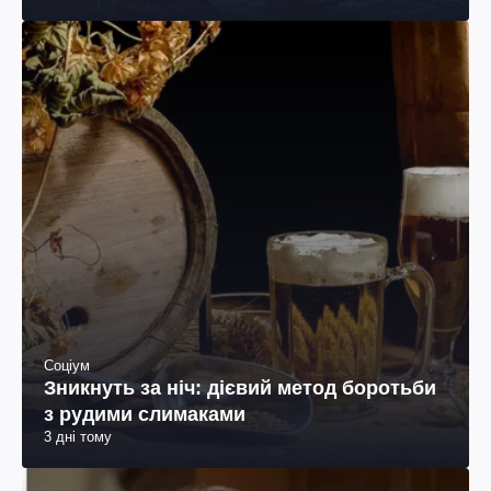
Соціум
Зникнуть за ніч: дієвий метод боротьби
з рудими слимаками
3 дні тому