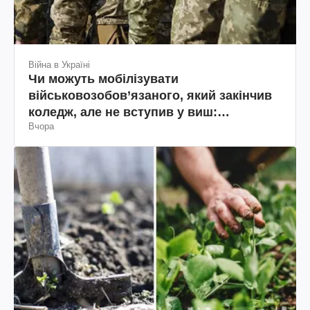
Війна в Україні
Чи можуть мобілізувати
військовозобов’язаного, який закінчив
коледж, але не вступив у виш:
Вчора
пояснення юриста