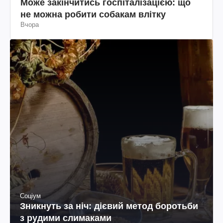
Може закінчитись госпіталізацією: що
не можна робити собакам влітку
Вчора
Соціум
Зникнуть за ніч: дієвий метод боротьби
з рудими слимаками