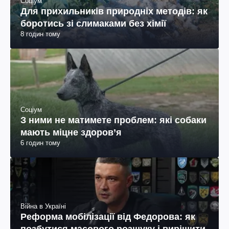
Соціум
Для прихильників природніх методів: як
боротись зі слимаками без хімії
8 годин тому
Соціум
З ними не матимете проблем: які собаки
мають міцне здоров’я
6 годин тому
Війна в Україні
Реформа мобілізації від Федорова: як