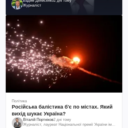
Вадим Денисенко
2 дні тому
Журналіст
Політика
Російська балістика б'є по містах. Який
вихід шукає Україна?
Віталій Портніков
2 дні тому
Журналіст, лауреат Національної премії України ім.