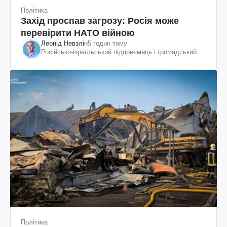
Політика
Захід проспав загрозу: Росія може
перевірити НАТО війною
Леонід Невзлін
5 годин тому
Російсько-ізраїльський підприємець і громадський
діяч, колишній віцепрезидент "ЮКОСа"
Політика