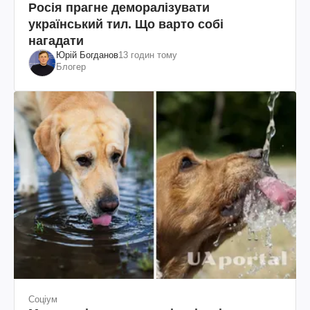
Росія прагне деморалізувати
український тил. Що варто собі
нагадати
Юрій Богданов
13 годин тому
Блогер
Соціум