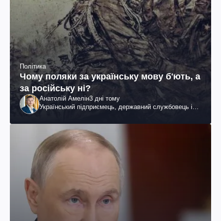
Політика
Чому поляки за українську мову б'ють, а
за російську ні?
Анатолій Амелін
3 дні тому
Український підприємець, державний службовець і
громадський діяч