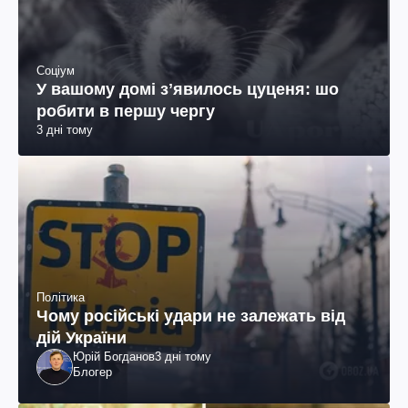
Соціум
У вашому домі зʼявилось цуценя: шо
робити в першу чергу
3 дні тому
Політика
Чому російські удари не залежать від
дій України
Юрій Богданов
3 дні тому
Блогер