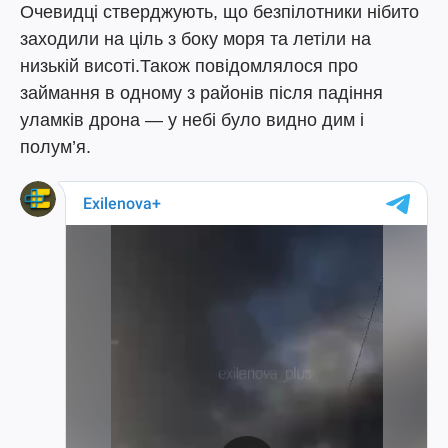
Очевидці стверджують, що безпілотники нібито
заходили на ціль з боку моря та летіли на
низькій висоті.Також повідомлялося про
займання в одному з районів після падіння
уламків дрона — у небі було видно дим і
полум’я.