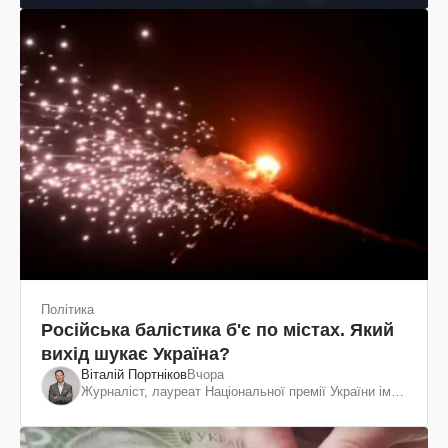
Політика
Російська балістика б'є по містах. Який
вихід шукає Україна?
Віталій Портніков
Вчора
Журналіст, лауреат Національної премії України ім.
Шевченка