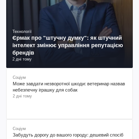
Технології
Єрмак про "штучну думку": як штучний
інтелект змінює управління репутацією
брендів
2 дні тому
Соціум
Може завдати незворотної шкоди: ветеринар назвав
небезпечну іграшку для собак
2 дні тому
Соціум
Забудуть дорогу до вашого городу: дешевий спосіб