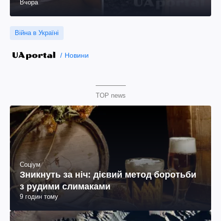
Вчора
Війна в Україні
Новини
TOP news
Соціум
Зникнуть за ніч: дієвий метод боротьби
з рудими слимаками
9 годин тому