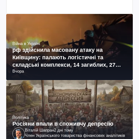
Війна в Україні
рф здійснила масовану атаку на
Київщину: палають логістичні та
складські комплекси, 14 загиблих, 27
Вчора
поранених (фото, відео)
Політика
Росіяни впали в споживчу депресію
Віталій Шапран
2 дні тому
Член Українського товариства фінансових аналітиків