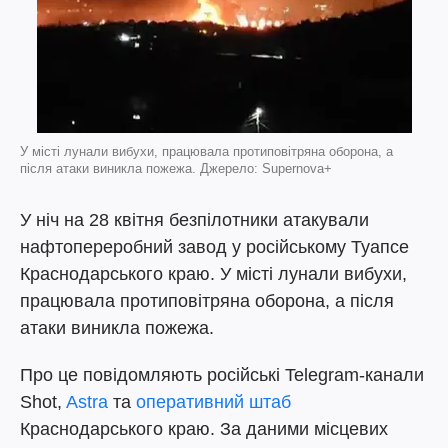
У місті лунали вибухи, працювала протиповітряна оборона, а
після атаки виникла пожежа. Джерело: Supernova+
У ніч на 28 квітня безпілотники атакували
нафтопереробний завод у російському Туапсе
Краснодарського краю. У місті лунали вибухи,
працювала протиповітряна оборона, а після
атаки виникла пожежа.
Про це повідомляють російські Telegram-канали
Shot,
Astra
та
оперативний штаб
Краснодарського краю. За даними місцевих