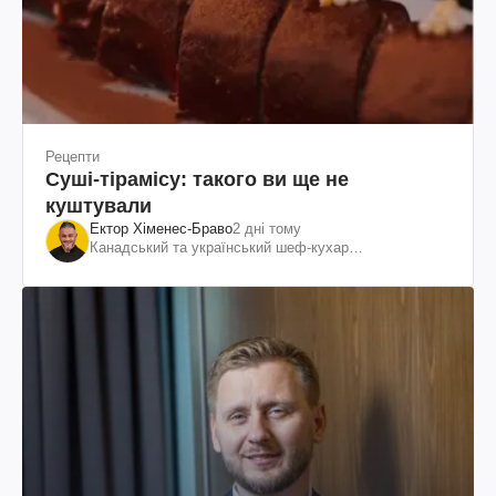
Рецепти
Суші-тірамісу: такого ви ще не
куштували
Ектор Хіменес-Браво
2 дні тому
Канадський та український шеф-кухар
колумбійського походження, бізнесмен, телеведучий