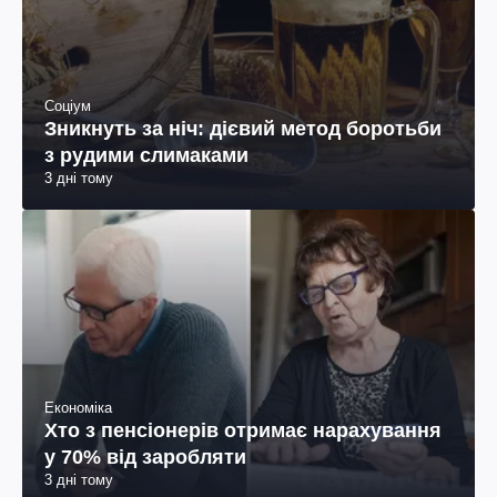
Соціум
Зникнуть за ніч: дієвий метод боротьби
з рудими слимаками
3 дні тому
Економіка
Хто з пенсіонерів отримає нарахування
у 70% від заробляти
3 дні тому