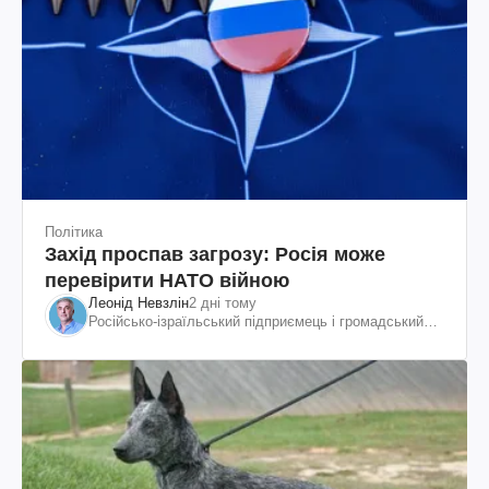
Політика
Захід проспав загрозу: Росія може
перевірити НАТО війною
Леонід Невзлін
2 дні тому
Російсько-ізраїльський підприємець і громадський
діяч, колишній віцепрезидент "ЮКОСа"