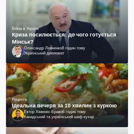
Війна в Україні
Криза посилюється: до чого готується
Мінськ?
Олександр Левченко
8 годин тому
Український дипломат
Рецепти
Ідеальна вечеря за 10 хвилин з куркою
Ектор Хіменес-Браво
6 годин тому
Канадський та український шеф-кухар
колумбійського походження, бізнесмен, телеведучий