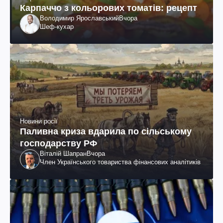
Карпаччо з кольорових томатів: рецепт
Володимир Ярославський
Вчора
Шеф-кухар
Новини росії
Паливна криза вдарила по сільському
господарству РФ
Віталій Шапран
Вчора
Член Українського товариства фінансових аналітиків