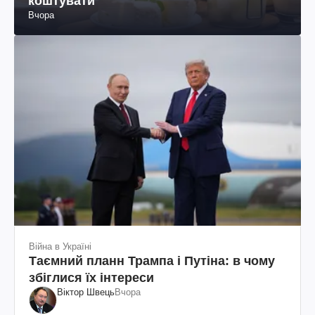
коштувати
Вчора
Війна в Україні
Таємний планн Трампа і Путіна: в чому
збіглися їх інтереси
Віктор Швець
Вчора