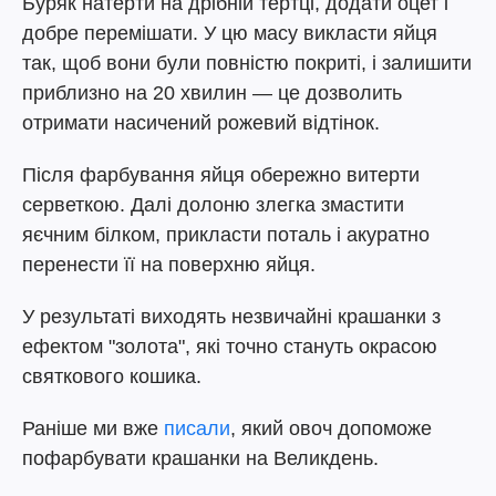
Буряк натерти на дрібній тертці, додати оцет і
добре перемішати. У цю масу викласти яйця
так, щоб вони були повністю покриті, і залишити
приблизно на 20 хвилин — це дозволить
отримати насичений рожевий відтінок.
Після фарбування яйця обережно витерти
серветкою. Далі долоню злегка змастити
яєчним білком, прикласти поталь і акуратно
перенести її на поверхню яйця.
У результаті виходять незвичайні крашанки з
ефектом "золота", які точно стануть окрасою
святкового кошика.
Раніше ми вже
писали
, який овоч допоможе
пофарбувати крашанки на Великдень.