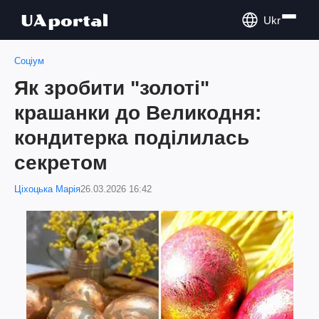
Ukr
Соціум
Як зробити "золоті"
крашанки до Великодня:
кондитерка поділилась
секретом
Ціхоцька Марія
26.03.2026 16:42