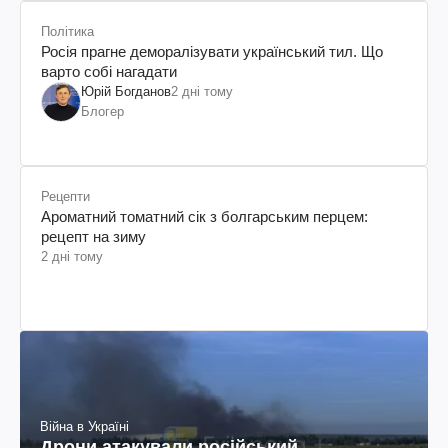
Політика
Росія прагне деморалізувати український тил. Що
варто собі нагадати
Юрій Богданов
2 дні тому
Блогер
Рецепти
Ароматний томатний сік з болгарським перцем:
рецепт на зиму
2 дні тому
Війна в Україні
Дрони атакували російський