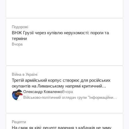
Подорожі
ВНЖ Грузії через купівлю нерухомості: пороги та
терміни
Вчора
Війна в Україні
Третій армійський корпус створює для російських
окупантів на Лиманському напрямі критичний
дискомфорт: як це вдалося
Олександр Коваленко
Вчора
Військово-політичний оглядач групи "Інформаційний
спротив"
Рецепти
На смак як ківі: рецепт варення з кабачків не зиму