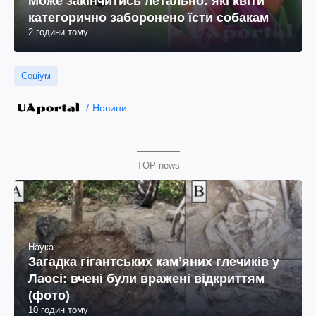
Може закінчитись летально: які квіти
категорично заборонено їсти собакам
2 години тому
Соціум
Новини
TOP news
Наука
Загадка гігантських камʼяних глечиків у
Лаосі: вчені були вражені відкриттям
(фото)
10 годин тому