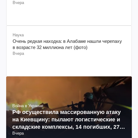
Вчера
Наука
Очень редкая находка: в Алабаме нашли черепаху
в возрасте 32 миллиона лет (фото)
Вчера
Война в Украине
РФ осуществила массированную атаку
на Киевщину: пылают логистические и
складские комплексы, 14 погибших, 27
Вчера
раненых (фото, видео)