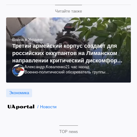
Читайте также
Война в Украине
Третий армейский корпус создает для
российских оккупантов на Лиманском
направлении критический дискомфорт:
Александр Коваленко
21 час назад
как это удалось
Военно-политический обозреватель группы
"Информационное сопротивление"
Экономика
Новости
TOP news