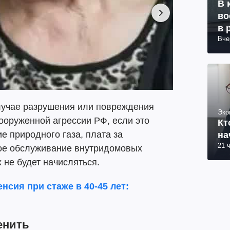
В 
во
в 
Вче
случае разрушения или повреждения
Эко
вооруженной агрессии РФ, если это
Кт
 природного газа, плата за
на
21 
кое обслуживание внутридомовых
 не будет начисляться.
енсия при стаже в 40-45 лет:
енить