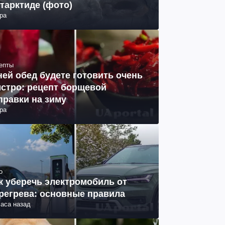
тарктиде (фото)
ра
епты
ней обед будете готовить очень
стро: рецепт борщевой
правки на зиму
ра
о
к уберечь электромобиль от
регрева: основные правила
часа назад