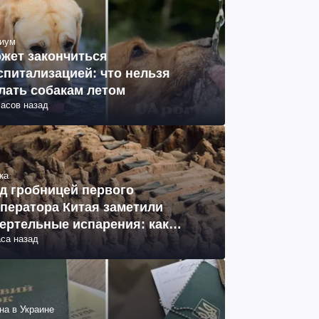
иум
жет закончиться
спитализацией: что нельзя
лать собакам летом
часов назад
ка
д гробницей первого
ператора Китая заметили
ертельные испарения: как
аса назад
разовались (фото)
на в Украине