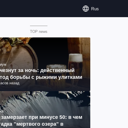
Rus
TOP news
иум
чезнут за ночь: действенный
тод борьбы с рыжими улитками
часов назад
ка
 замерзает при минусе 50: в чем
гадка "мертвого озера" в