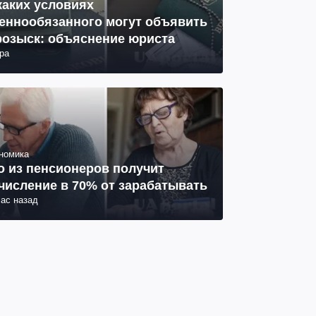
каких условиях
еннообязанного могут объявить
розыск: объяснение юриста
ра
номика
о из пенсионеров получит
числение в 70% от зарабатывать
час назад