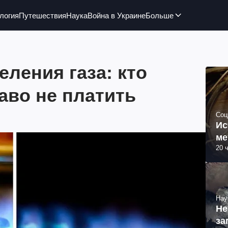
логия
Путешествия
Наука
Война в Украине
Больше
еления газа: кто
аво не платить
Соц
Ис
ме
20 
Нау
Не
за