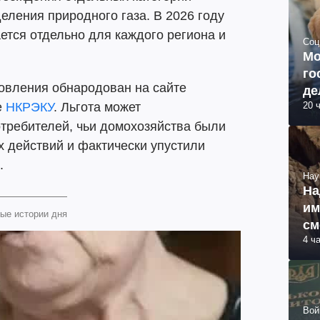
еления природного газа. В 2026 году
ается отдельно для каждого региона и
Соц
Мо
го
овления обнародован на сайте
де
20 
е
НКРЭКУ
. Льгота может
требителей, чьи домохозяйства были
 действий и фактически упустили
.
Нау
На
им
ые истории дня
см
4 ч
об
Вой