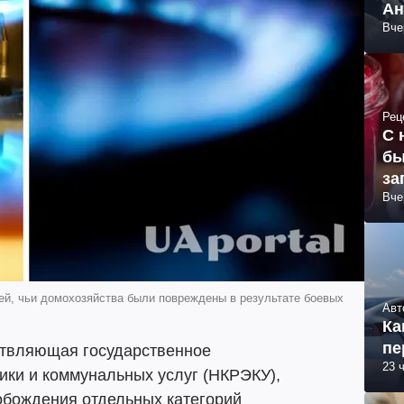
Ан
Вче
Рец
С 
бы
за
Вче
ей, чьи домохозяйства были повреждены в результате боевых
Авт
Ка
пе
ствляющая государственное
23 
ики и коммунальных услуг (НКРЭКУ),
обождения отдельных категорий