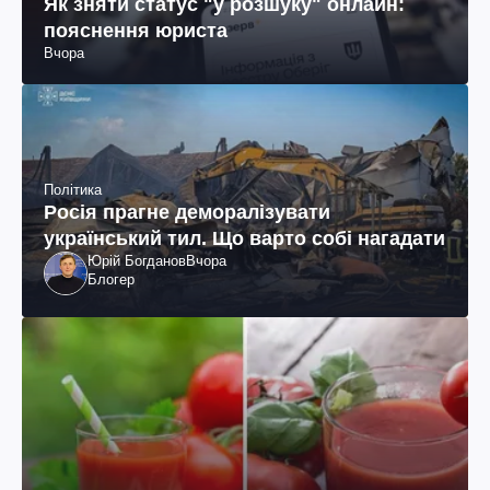
Як зняти статус "у розшуку" онлайн:
пояснення юриста
Вчора
Політика
Росія прагне деморалізувати
український тил. Що варто собі нагадати
Юрій Богданов
Вчора
Блогер