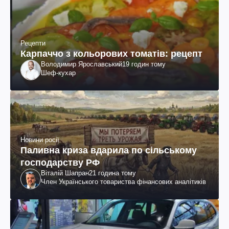
Рецепти
Карпаччо з кольорових томатів: рецепт
Володимир Ярославський
19 годин тому
Шеф-кухар
Новини росії
Паливна криза вдарила по сільському
господарству РФ
Віталій Шапран
21 година тому
Член Українського товариства фінансових аналітиків