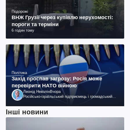
Подорожі
ВНЖ Грузії через купівлю нерухомості:
пороги та терміни
6 годин тому
Політика
Захід проспав загрозу: Росія може
перевірити НАТО війною
Леонід Невзлін
Вчора
Російсько-ізраїльський підприємець і громадський
діяч, колишній віцепрезидент "ЮКОСа"
Інші новини