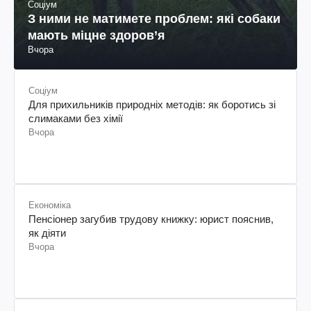
Соціум
З ними не матимете проблем: які собаки
мають міцне здоров’я
Вчора
Соціум
Для прихильників природніх методів: як боротись зі
слимаками без хімії
Вчора
Економіка
Пенсіонер загубив трудову книжку: юрист пояснив,
як діяти
Вчора