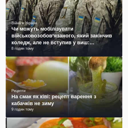
Війна в Україні
Чи можуть мобілізувати
військовозобов’язаного, який закінчив
коледж, але не вступив у виш:
8 годин тому
пояснення юриста
Рецепти
На смак як ківі: рецепт варення з
кабачків не зиму
9 годин тому