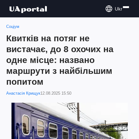
Ukr
Соціум
Квитків на потяг не
вистачає, до 8 охочих на
одне місце: названо
маршрути з найбільшим
попитом
Анастасія Крищук
12.08.2025 15:50