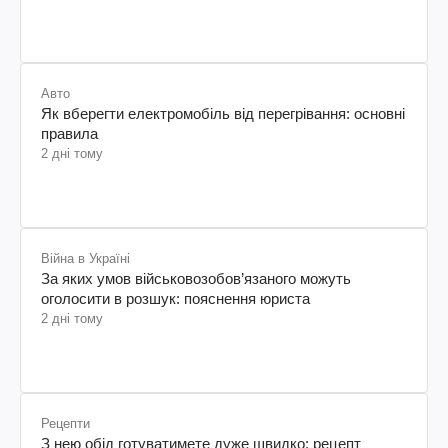
Авто
Як вберегти електромобіль від перегрівання: основні
правила
2 дні тому
Війна в Україні
За яких умов військовозобов’язаного можуть
оголосити в розшук: пояснення юриста
2 дні тому
Рецепти
З нею обід готуватимете дуже швидко: рецепт