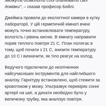
зможуть дозволити собі опалювати свої
домівки"
, – сказав професор Бейлі.
Джеймса провели до екологічної камери в кутку
лабораторії. У цій герметичній кімнаті вчені
можуть точно встановлювати температуру,
вологість і рівень кисню. В кімнату направили
порив теплого повітря 21 C. План полягає в
тому, щоб почати з 21 C, знизити температуру
до 10 C і визначити, як тіло реагує на холод.
Ведучого підключили до незліченних
найсучасніших інструментів для найглибшого
аналізу. Гарнітуру встановлено, щоб стежити за
кровотоком у мозку. Ультразвук перевіряє сонні
артерії на шиї, а дихати необхідно було у
величезну трубку, яка аналізує повітря.