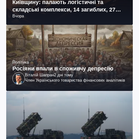
Київщину: палають логістичні та
складські комплекси, 14 загиблих, 27
Вчора
поранених (фото, відео)
Політика
Росіяни впали в споживчу депресію
Віталій Шапран
2 дні тому
Член Українського товариства фінансових аналітиків