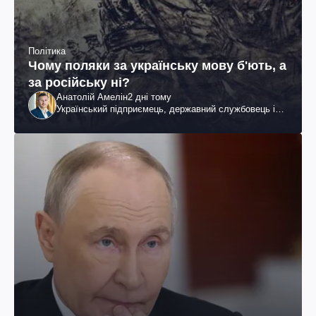
Політика
Чому поляки за українську мову б'ють, а
за російську ні?
Анатолій Амелін
2 дні тому
Український підприємець, державний службовець і
громадський діяч