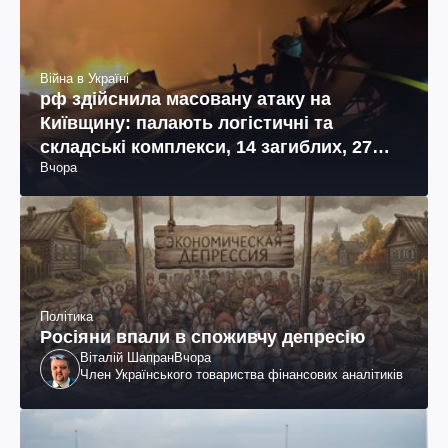
Війна в Україні
рф здійснила масовану атаку на
Київщину: палають логістичні та
складські комплекси, 14 загиблих, 27
Вчора
поранених (фото, відео)
Політика
Росіяни впали в споживчу депресію
Віталій Шапран
Вчора
Член Українського товариства фінансових аналітиків