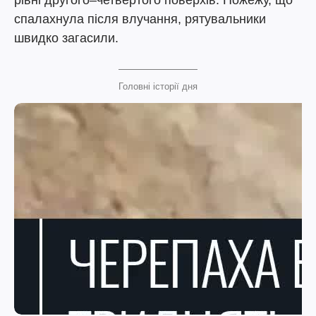
рівні другого–четвертого поверхів. Пожежу, що
спалахнула після влучання, рятувальники
швидко загасили.
Головні історії дня