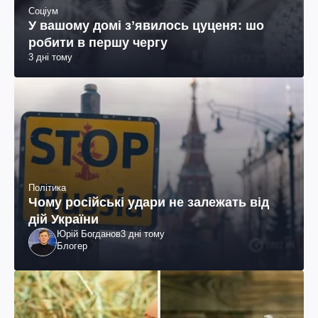
Соціум
У вашому домі зʼявилось цуценя: шо
робити в першу чергу
3 дні тому
Політика
Чому російські удари не залежать від
дій України
Юрій Богданов
3 дні тому
Блогер