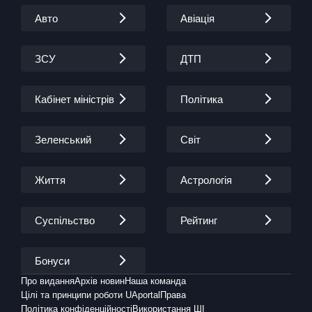
Авто
Авіація
ЗСУ
ДТП
Кабінет міністрів
Політика
Зеленський
Світ
Життя
Астрологія
Суспільство
Рейтинг
Бонуси
Про видання
Архів новин
Наша команда
Цілі та принципи роботи UAportal
Права
Політика конфіденційності
Використання ШІ