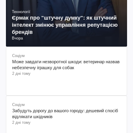
Технології
Єрмак про "штучну думку": як штучний
інтелект змінює управління репутацією
брендів
Вчора
Соціум
Може завдати незворотної шкоди: ветеринар назвав
небезпечну іграшку для собак
2 дні тому
Соціум
Забудуть дорогу до вашого городу: дешевий спосіб
відлякати шкідників
2 дні тому