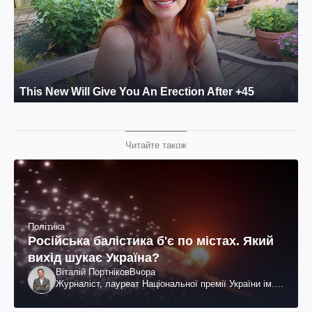
Читайте також
Політика
Російська балістика б'є по містах. Який
вихід шукає Україна?
Віталій Портніков
Вчора
Журналіст, лауреат Національної премії України ім.
Шевченка