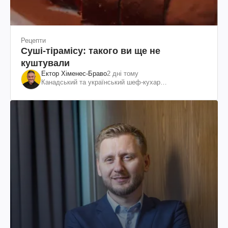
Рецепти
Суші-тірамісу: такого ви ще не
куштували
Ектор Хіменес-Браво
2 дні тому
Канадський та український шеф-кухар
колумбійського походження, бізнесмен, телеведучий